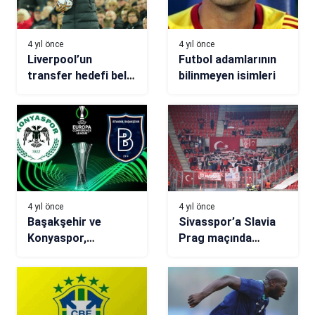
4 yıl önce
4 yıl önce
Liverpool’un
Futbol adamlarının
transfer hedefi belli
bilinmeyen isimleri
oldu!
4 yıl önce
4 yıl önce
Başakşehir ve
Sivasspor’a Slavia
Konyaspor,
Prag maçında
Avrupa’da tur için
gurbetçi desteği
sahada