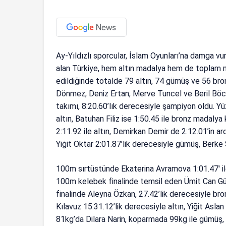
Ay-Yıldızlı sporcular, İslam Oyunları’na damga 
alan Türkiye, hem altın madalya hem de toplam m
edildiğinde totalde 79 altın, 74 gümüş ve 56 br
Dönmez, Deniz Ertan, Merve Tuncel ve Beril Böc
takımı, 8:20.60’lık derecesiyle şampiyon oldu. Y
altın, Batuhan Filiz ise 1:50.45 ile bronz madal
2:11.92 ile altın, Demirkan Demir de 2:12.01’in a
Yiğit Oktar 2:01.87’lik derecesiyle gümüş, Berke 
100m sırtüstünde Ekaterina Avramova 1:01.47′ ile
100m kelebek finalinde temsil eden Ümit Can Gür
finalinde Aleyna Özkan, 27.42’lik derecesiyle b
Kılavuz 15:31.12’lik derecesiyle altın, Yiğit Asla
81kg’da Dilara Narin, koparmada 99kg ile gümüş