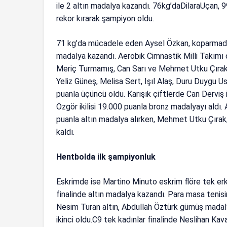
ile 2 altın madalya kazandı. 76kg’daDilaraUçan, 
rekor kırarak şampiyon oldu.
71 kg’da mücadele eden Aysel Özkan, koparmada
madalya kazandı. Aerobik Cimnastik Milli Takımı 
Meriç Turmamış, Can Sarı ve Mehmet Utku Çırak’
Yeliz Güneş, Melisa Sert, Işıl Alaş, Duru Duygu 
puanla üçüncü oldu. Karışık çiftlerde Can Derviş 
Özgör ikilisi 19.000 puanla bronz madalyayı aldı
puanla altın madalya alırken, Mehmet Utku Çıra
kaldı.
Hentbolda ilk şampiyonluk
Eskrimde ise Martino Minuto eskrim flöre tek erke
finalinde altın madalya kazandı. Para masa tenisi
Nesim Turan altın, Abdullah Öztürk gümüş madalya
ikinci oldu.C9 tek kadınlar finalinde Neslihan K