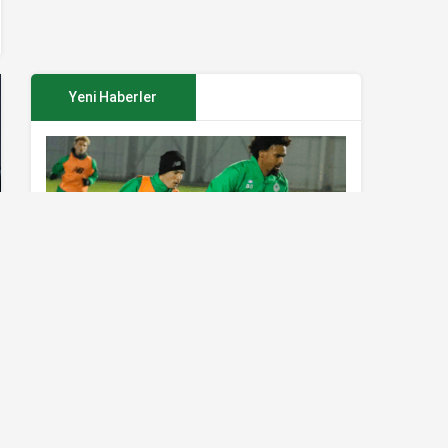
Yeni Haberler
Konyaspor’da Sivasspor maçı
hazırlıkları sürüyor