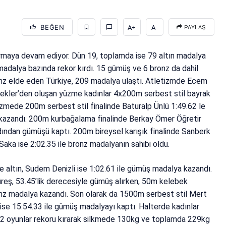
BEĞEN
A+
A-
PAYLAŞ
vurmaya devam ediyor. Dün 19, toplamda ise 79 altın madalya
adalya bazında rekor kırdı. 15 gümüş ve 6 bronz da dahil
onz elde eden Türkiye, 209 madalya ulaştı. Atletizmde Ecem
ekler’den oluşan yüzme kadınlar 4x200m serbest stil bayrak
üzmede 200m serbest stil finalinde Baturalp Ünlü 1:49.62 le
ya kazandı. 200m kurbağalama finalinde Berkay Ömer Öğretir
rdından gümüşü kaptı. 200m bireysel karışık finalinde Sanberk
Saka ise 2:02.35 ile bronz madalyanın sahibi oldu.
 altın, Sudem Denizli ise 1:02.61 ile gümüş madalya kazandı.
eş, 53.45’lik derecesiyle gümüş alırken, 50m kelebek
ronz madalya kazandı. Son olarak da 1500m serbest stil Mert
n ise 15:54.33 ile gümüş madalyayı kaptı. Halterde kadınlar
, 2 oyunlar rekoru kırarak silkmede 130kg ve toplamda 229kg