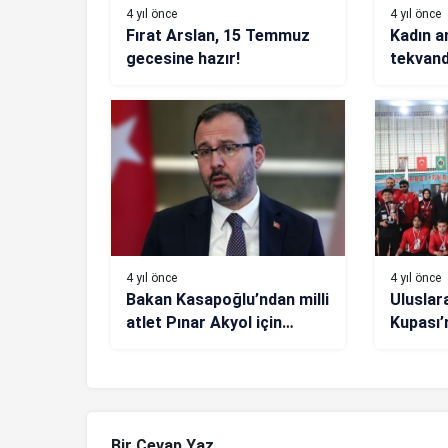
4 yıl önce
4 yıl önce
Fırat Arslan, 15 Temmuz
Kadın a
gecesine hazır!
tekvand
4 yıl önce
4 yıl önce
Bakan Kasapoğlu’ndan milli
Uluslar
atlet Pınar Akyol için
Kupası’n
tebrik mesajı
takımla
Bir Cevap Yaz