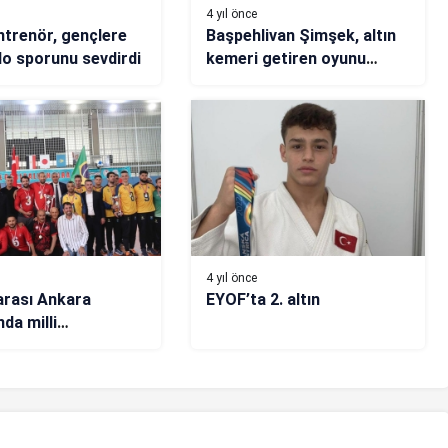
4 yıl önce
ntrenör, gençlere
Başpehlivan Şimşek, altın
o sporunu sevdirdi
kemeri getiren oyunu
eşekle çalışmış
4 yıl önce
arası Ankara
EYOF’ta 2. altın
da milli
rdan önemli başarı