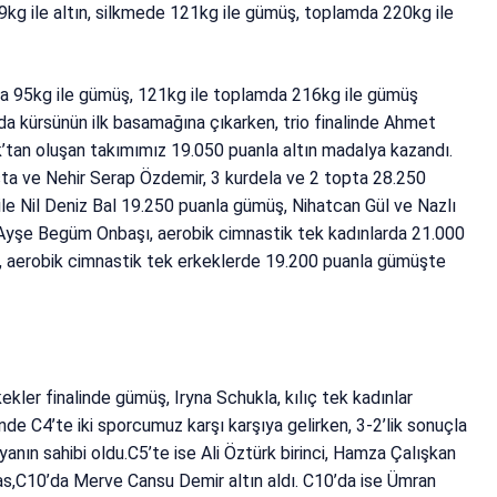
99kg ile altın, silkmede 121kg ile gümüş, toplamda 220kg ile
 95kg ile gümüş, 121kg ile toplamda 216kg ile gümüş
da kürsünün ilk basamağına çıkarken, trio finalinde Ahmet
tan oluşan takımımız 19.050 puanla altın madalya kazandı.
Usta ve Nehir Serap Özdemir, 3 kurdela ve 2 topta 28.250
ile Nil Deniz Bal 19.250 puanla gümüş, Nihatcan Gül ve Nazlı
. Ayşe Begüm Onbaşı, aerobik cimnastik tek kadınlarda 21.000
k, aerobik cimnastik tek erkeklerde 19.200 puanla gümüşte
kler finalinde gümüş, Iryna Schukla, kılıç tek kadınlar
nde C4’te iki sporcumuz karşı karşıya gelirken, 3-2’lik sonuçla
nın sahibi oldu.C5’te ise Ali Öztürk birinci, Hamza Çalışkan
avas,C10’da Merve Cansu Demir altın aldı. C10’da ise Ümran