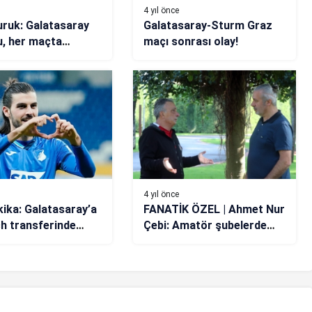
4 yıl önce
ruk: Galatasaray
Galatasaray-Sturm Graz
, her maçta
maçı sonrası olay!
aya açık bir kadro
4 yıl önce
ika: Galatasaray’a
FANATİK ÖZEL | Ahmet Nur
sch transferinde
Çebi: Amatör şubelerde
ok!
tarih yazıldı