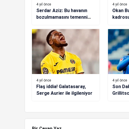
4 yıl önce
4 yıl önce
Serdar Aziz: Bu havanın
Okan Bu
bozulmamasını temenni
kadrosu
ediyoruz
tartışm
4 yıl önce
4 yıl önce
Flaş iddia! Galatasaray,
Son Dak
Serge Aurier ile ilgileniyor
Grillit
rakip ç
Bir Cevap Yaz