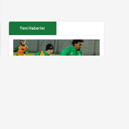
Yeni Haberler
Konyaspor’da Sivasspor maçı
hazırlıkları sürüyor