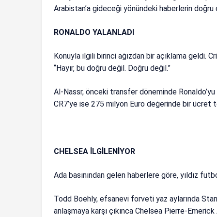
Arabistan’a gideceği yönündeki haberlerin doğru 
RONALDO YALANLADI
Konuyla ilgili birinci ağızdan bir açıklama geldi. C
“Hayır, bu doğru değil. Doğru değil.”
Al-Nassr, önceki transfer döneminde Ronaldo’yu 
CR7’ye ise 275 milyon Euro değerinde bir ücret te
CHELSEA İLGİLENİYOR
Ada basınından gelen haberlere göre, yıldız futbo
Todd Boehly, efsanevi forveti yaz aylarında S
anlaşmaya karşı çıkınca Chelsea Pierre-Emerick 