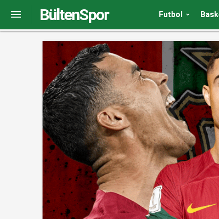
BültenSpor
Burak Yılmaz transfer için son kararını verdi!
Futbol
Bask