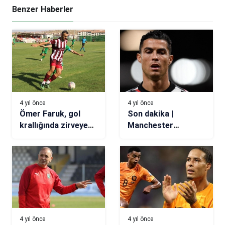
Benzer Haberler
4 yıl önce
4 yıl önce
Ömer Faruk, gol
Son dakika |
krallığında zirveye
Manchester
çıktı
United’dan Cristiano
Ronaldo açıklaması!
4 yıl önce
4 yıl önce