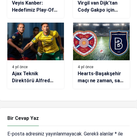
Veyis Kanber:
Virgil van Dijk’tan
Hedefimiz Play-Off
Cody Gakpo için
potası
transfer yorumu
4 yıl önce
4 yıl önce
Ajax Teknik
Hearts-Başakşehir
Direktörü Alfred
maçı ne zaman, saat
Schreuder’den
kaçta, hangi
Burak Yılmaz’a
kanalda? (Muhtemel
büyük övgü
11’ler)
Bir Cevap Yaz
E-posta adresiniz yayınlanmayacak.
Gerekli alanlar
*
ile