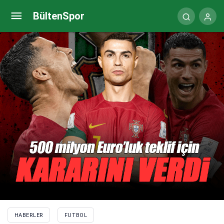
Villarreal’den TFF’ye teşekkür
BültenSpor
HABERLER
FUTBOL