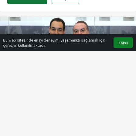
Bu web sitesinde en iyi deneyimi yaşamanızı sağlamak için
Kabul
çerezler kullanılmaktadır.
HABERLER
FUTBOL
Villarreal’den TFF’ye teşekkür
Bülten SPOR
7 Aralık 2022, 12:06
tarihinde yayınlandı