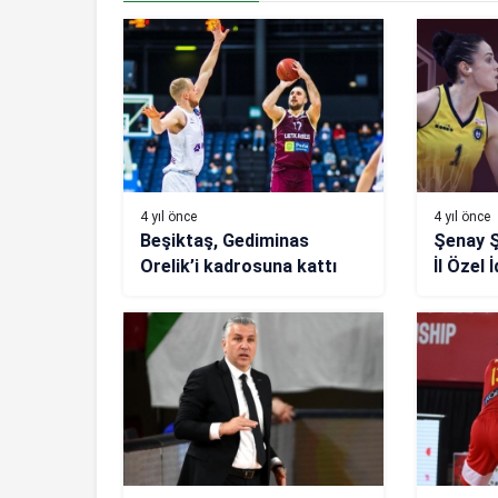
4 yıl önce
4 yıl önce
Beşiktaş, Gediminas
Şenay Ş
Orelik’i kadrosuna kattı
İl Özel 