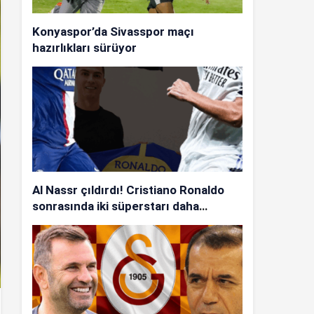
Konyaspor’da Sivasspor maçı
hazırlıkları sürüyor
Al Nassr çıldırdı! Cristiano Ronaldo
sonrasında iki süperstarı daha
istiyorlar…