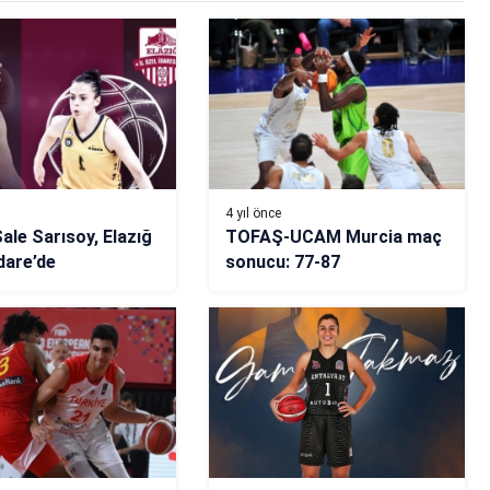
4 yıl önce
ale Sarısoy, Elazığ
TOFAŞ-UCAM Murcia maç
İdare’de
sonucu: 77-87