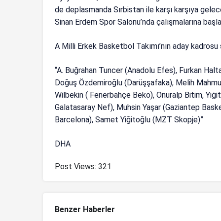
de deplasmanda Sırbistan ile karşı karşıya gelec
Sinan Erdem Spor Salonu’nda çalışmalarına başl
A Milli Erkek Basketbol Takımı’nın aday kadrosu 
“A. Buğrahan Tuncer (Anadolu Efes), Furkan Halta
Doğuş Özdemiroğlu (Darüşşafaka), Melih Mahmut
Wilbekin ( Fenerbahçe Beko), Onuralp Bitim, Yiği
Galatasaray Nef), Muhsin Yaşar (Gaziantep Basket
Barcelona), Samet Yiğitoğlu (MZT Skopje)”
DHA
Post Views:
321
Benzer Haberler