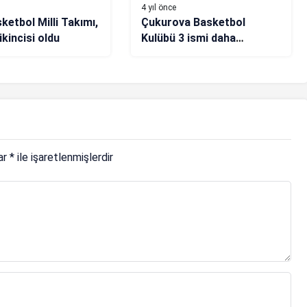
4 yıl önce
ketbol Milli Takımı,
Çukurova Basketbol
kincisi oldu
Kulübü 3 ismi daha
kadrosuna kattı
lar
*
ile işaretlenmişlerdir