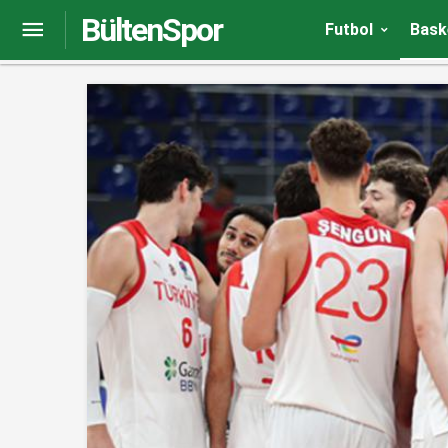
BültenSpor
Dimitris Itoudis: “Barcelona harika basketbol o
Futbol
Bask