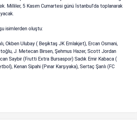
ek. Milliler, 5 Kasım Cumartesi günü İstanbul’da toplanarak
ayacak.
şu isimlerden oluştu:
lı, Okben Ulubay ( Beşiktaş JK Emlakjet), Ercan Osmani,
oğlu, J. Metecan Birsen, Şehmus Hazer, Scott Jordan
tcan Saybir (Frutti Extra Bursaspor) Sadık Emir Kabaca (
bol), Kenan Sipahi (Pınar Karşıyaka), Sertaç Şanlı (FC