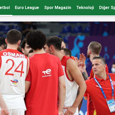
ynuyor”
etbol
Euro League
Spor Magazin
Teknoloji
Diğer S