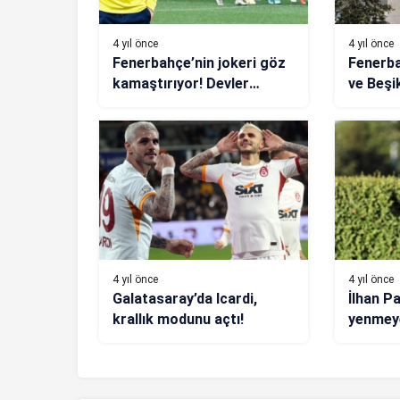
4 yıl önce
4 yıl önce
Fenerbahçe’nin jokeri göz
Fenerba
kamaştırıyor! Devler
ve Beşi
peşinde
edildi
4 yıl önce
4 yıl önce
Galatasaray’da Icardi,
İlhan Pa
krallık modunu açtı!
yenmey