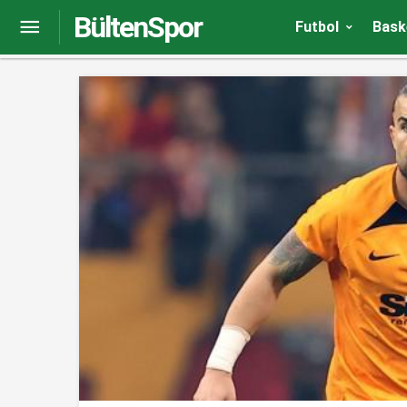
BültenSpor
Sacha Boey’den takım arkadaşlarına tebrik
Futbol
Bask