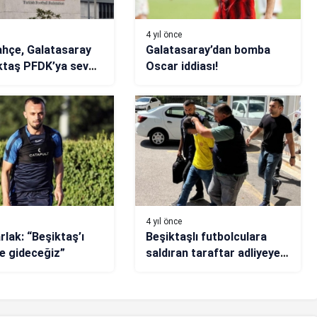
4 yıl önce
hçe, Galatasaray
Galatasaray’dan bomba
ktaş PFDK’ya sevk
Oscar iddiası!
4 yıl önce
rlak: “Beşiktaş’ı
Beşiktaşlı futbolculara
e gideceğiz”
saldıran taraftar adliyeye
sevk edildi