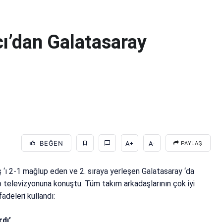
ı’dan Galatasaray
BEĞEN
A+
A-
PAYLAŞ
ş ‘ı 2-1 mağlup eden ve 2. sıraya yerleşen Galatasaray ‘da
p televizyonuna konuştu. Tüm takım arkadaşlarının çok iyi
adeleri kullandı:
rdı’