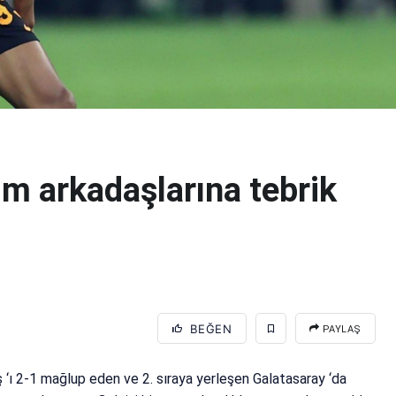
m arkadaşlarına tebrik
BEĞEN
PAYLAŞ
ş ‘ı 2-1 mağlup eden ve 2. sıraya yerleşen Galatasaray ‘da