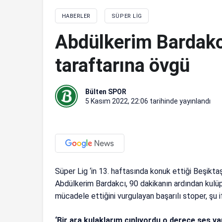
HABERLER
SÜPER LIG
Abdülkerim Bardakc
taraftarına övgü
Bülten SPOR
5 Kasım 2022, 22:06
tarihinde yayınlandı
Süper Lig ‘in 13. haftasında konuk ettiği Beşikta
Abdülkerim Bardakcı, 90 dakikanın ardından kulü
mücadele ettiğini vurgulayan başarılı stoper, şu if
‘Bir ara kulaklarım çınlıyordu o derece ses va