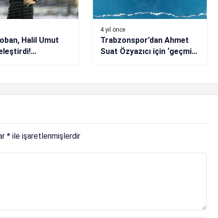
4 yıl önce
oban, Halil Umut
Trabzonspor’dan Ahmet
eleştirdi!
Suat Özyazıcı için ‘geçmiş
nspor-Fenerbahçe
olsun’ mesajı
a…
lar
*
ile işaretlenmişlerdir