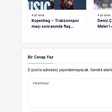
4 yıl önce
4 yıl önce
Kopenhag – Trabzonspor
Deniz Ç
maçı sonrasında flaş
Meler’i 
yorum: Umutsuz değiliz,
Trabzo
eleyebiliriz
maçınd
Bir Cevap Yaz
E-posta adresiniz yayınlanmayacak.
Gerekli alan
Yorumunuz