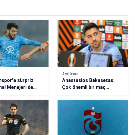
4 yıl önce
spor’a sürpriz
Anastasios Bakasetas:
ha! Menajeri de
Çok önemli bir maç
dı
oynayacağımızı biliyoruz