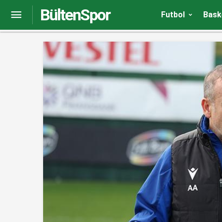
BültenSpor
Ahmet Ağaoğlu: ‘Trabzonspor için hedef her dai
Futbol
Bask