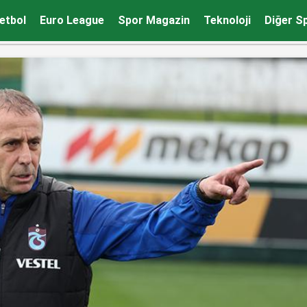
m zirvede yer almaktır’
etbol
Euro League
Spor Magazin
Teknoloji
Diğer S