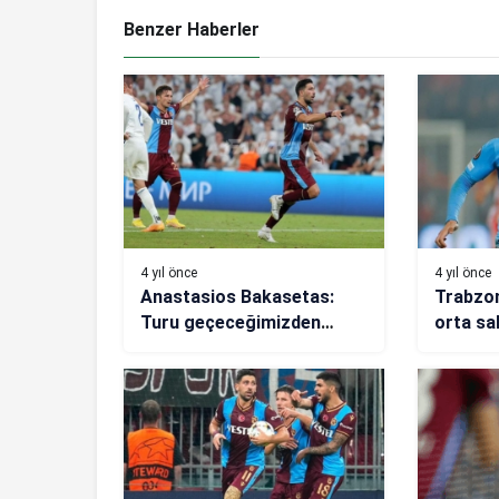
Benzer Haberler
4 yıl önce
4 yıl önce
Anastasios Bakasetas:
Trabzon
Turu geçeceğimizden
orta sa
eminim
doğrula