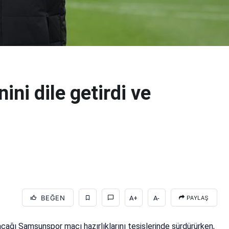
ini dile getirdi ve
BEĞEN
A+
A-
PAYLAŞ
acağı Samsunspor maçı hazırlıklarını tesislerinde sürdürürken,