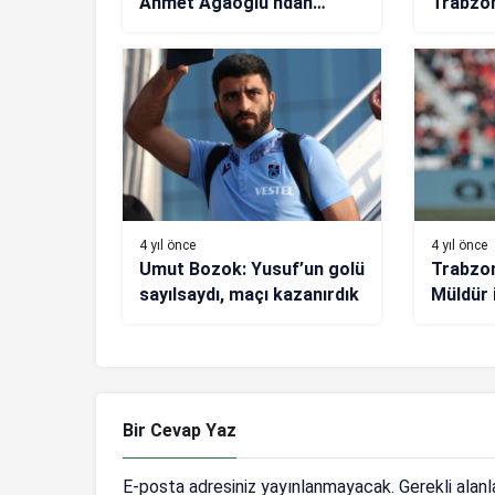
Ahmet Ağaoğlu’ndan
Trabzo
kuruluş yıl dönümü mesajı
maçının
pozisyo
VAR isp
4 yıl önce
4 yıl önce
Umut Bozok: Yusuf’un golü
Trabzon
sayılsaydı, maçı kazanırdık
Müldür 
formül
Bir Cevap Yaz
E-posta adresiniz yayınlanmayacak.
Gerekli alan