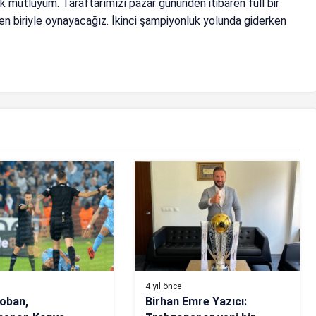
k mutluyum. Taraftarımızı pazar gününden itibaren full bir
den biriyle oynayacağız. İkinci şampiyonluk yolunda giderken
4 yıl önce
oban,
Birhan Emre Yazıcı: