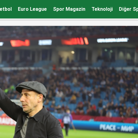
erdik
etbol
Euro League
Spor Magazin
Teknoloji
Diğer S