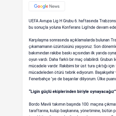
UEFA Avrupa Lig H Grubu 6. haftasında Trabzon
bu sonuçla yoluna Konferans Ligi’nde devam ed
Karşılaşma sonrasında açıklamalarda bulunan Tra
çıkamamanın üzüntüsünü yaşıyoruz. Son dönemleri
bakımından rakibe baskı açısından ilk yarıda oynan
oyun vardı. Daha farklı bir maç olabilirdi. Grubun
mücadele vardır. Rakibimi bir üst tura çıktığı içi
mücadeleden ötürü tebrik ediyorum. Başakşehir ve
Fenerbahçe ’ye de başarılar diliyorum. Ülke puanın
“Ligin güçlü ekiplerinden biriyle oynayacağız
Bordo Mavili takımın başında 100. maçına çıkması 
taraftarına, kulüp başkanına, yönetimine, bütün 