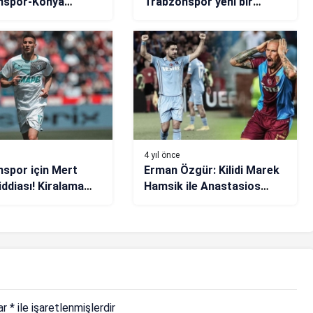
nspor-Konya
Trabzonspor yeni bir
 tartışılan
hikaye daha yazacak
nlarını yorumladı:
atlayamadı!
4 yıl önce
spor için Mert
Erman Özgür: Kilidi Marek
iddiası! Kiralama
Hamsik ile Anastasios
ü
Bakasetas çözer!
lar
*
ile işaretlenmişlerdir