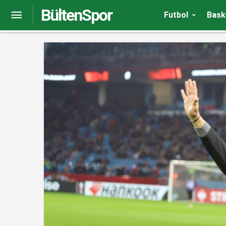
BültenSpor
Marc Bartra: Kaliteli bir takım olduğumuzu göst
Futbol
Bask