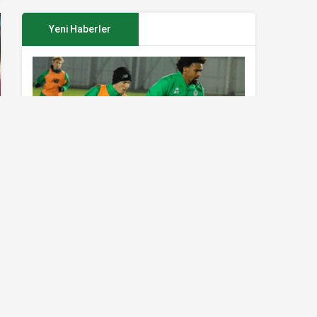
Yeni Haberler
Konyaspor’da Sivasspor maçı
hazırlıkları sürüyor