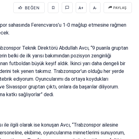
BEĞEN
A+
A-
PAYLAŞ
spor sahasında Ferencvaros’u 1-0 mağlup etmesine rağmen
ecek.
bzonspor Teknik Direktörü Abdullah Avcı, “9 puanla gruptan
n belki de ilk yarısı bakımından pozisyon zenginliği
an futboldan büyük keyif aldık. İkinci yarı daha dengeli bir
 liderini tek yenen takımız. Trabzonspor’un olduğu her yerde
n tebrik ediyorum. Oyuncularımı da ortaya koydukları
 Sivasspor gruptan çıktı, onlara da başarılar diliyorum.
a katkı sağlıyorlar” dedi.
”
ile ilgili olarak ise konuşan Avcı, “Trabzonspor ailesine
personeline, ekibime, oyuncularıma minnetlerimi sunuyorum,