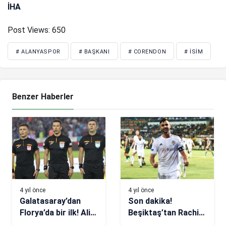
İHA
Post Views:
650
# ALANYASPOR
# BAŞKANI
# CORENDON
# İSIM
Benzer Haberler
4 yıl önce
4 yıl önce
Galatasaray’dan
Son dakika!
Florya’da bir ilk! Ali
Beşiktaş’tan Rachid
Palabıyık analizi
Ghezzal açıklaması