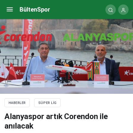
(ÖZET) Gaziantep FK – Ankaragücü maç sonucu: 1-
BültenSpor
0
HABERLER
SÜPER LIG
Alanyaspor artık Corendon ile
anılacak