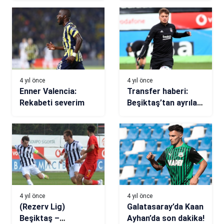
yaptılar…
4 yıl önce
4 yıl önce
Enner Valencia:
Transfer haberi:
Rekabeti severim
Beşiktaş’tan ayrılan
Adem Ljajic, Al
Nassr ile görüşüyor
4 yıl önce
4 yıl önce
(Rezerv Lig)
Galatasaray’da Kaan
Beşiktaş –
Ayhan’da son dakika!