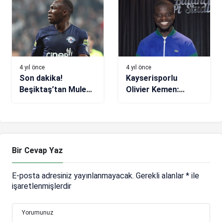
11’ler)
4 yıl önce
4 yıl önce
Son dakika!
Kayserisporlu
Beşiktaş’tan Muleka
Olivier Kemen:
için yeni teklif
Yükselişimiz devam
edecektir
Bir Cevap Yaz
E-posta adresiniz yayınlanmayacak.
Gerekli alanlar
*
ile
işaretlenmişlerdir
Yorumunuz