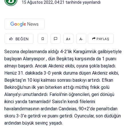
15 Ağustos 2022, 04:21
tarihinde yayınlandı
BEĞEN
A+
A-
PAYLAŞ
Sezona deplasmanda aldığı 4-2’lik Karagümrük galibiyetiyle
başlayan Alanyaspor , dün Beşiktaş karşısında da 1 puanı
almayı başardı. Ancak Akdeniz ekibi, oyuna şokla başladı.
Henüz 31. dakikada 3-0 yenik duruma düşen Akdeniz ekibi,
Beşiktaş’ın 10 kişi kalması sonrası baskıyı artırdı. Efkan
Bekiroğlu’nun ilk yarı biterken attığı müthiş frikik golü
Alanya’yı umutlandırdı. Farioli’nin öğrencileri, geri dönüşü
ikinci yarıda tamamladı! Saiss’in kendi filelerini
havalandırmasının ardından Candeias, 90+2’de penaltıdan
skoru 3-3’e getirdi ve puanı getirdi. Oyuncular, son düdüğün
ardından büyük sevinç yaşadı.