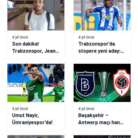
4 yıl önce
4 yıl önce
Son dakika!
Trabzonspor’da
Trabzonspor, Jean-
stopere yeni aday:
Philippe Gbamin
Dedryck Boyata
transferini resmen
açıkladı
4 yıl önce
4 yıl önce
Umut Nayir,
Başakşehir –
Ümraniyespor’da!
Antwerp maçı hangi
kanalda, saat
kaçta? (Muhtemel