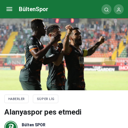
Son dakika! Beşiktaş’ta Juan Mata haftası
BültenSpor
HABERLER
SÜPER LIG
Alanyaspor pes etmedi
Bülten SPOR