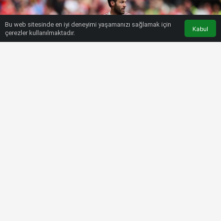
Bu web sitesinde en iyi deneyimi yaşamanızı sağlamak için
Kabul
çerezler kullanılmaktadır.
HABERLER
SÜPER LIG
Son dakika! Beşiktaş’ta Juan Mata
haftası
Bülten SPOR
15 Ağustos 2022, 04:21
tarihinde yayınlandı