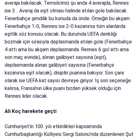
averaja bakılacak. Temsilcimiz şu anda 4 averajda, Rennes
ise 3… Averaj da eşit olması halinde atılan gole bakılacak.
Fenerbahçe şimdilik bu konuda da önde. Örneğin bu akşam
Fenerbahçe 1-0, Rennes ise 2-0 kazanırsa tüm alanlarda
eşitlik söz konusu olacak. Bu durumda UEFA denkliği
bozmak için sırasıyla deplasmanda atılan gole (Fenerbahçe
4 attı ama bu akşam deplasmanda. Rennes 6 gol attı ama
son maç evinde), alınan galibiyet sayısına (eşit),
deplasmanda alınan galibiyet sayısına (Fenerbahçe
kazanırsa eşit olacak), disiplin puanına bakıyor. Son çare
olarak ise UEFA kat sayısı devreye giriyor. İş son seçeneğe
kalırsa, Fransa’nın ülke puanı bizden yüksek olduğu için
Rennes lider olacak.
Ali Koç harekete geçti
Cumhuriyet’in 100. yılı etkinlikleri kapsamında
Cumhurbaşkanlığı Külliyesi Sergi Salonu’nda düzenlenen Şut