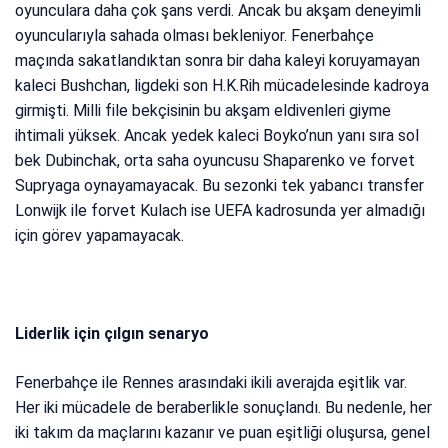
oyunculara daha çok şans verdi. Ancak bu akşam deneyimli
oyuncularıyla sahada olması bekleniyor. Fenerbahçe
maçında sakatlandıktan sonra bir daha kaleyi koruyamayan
kaleci Bushchan, ligdeki son H.K.Rih mücadelesinde kadroya
girmişti. Milli file bekçisinin bu akşam eldivenleri giyme
ihtimali yüksek. Ancak yedek kaleci Boyko’nun yanı sıra sol
bek Dubinchak, orta saha oyuncusu Shaparenko ve forvet
Supryaga oynayamayacak. Bu sezonki tek yabancı transfer
Lonwijk ile forvet Kulach ise UEFA kadrosunda yer almadığı
için görev yapamayacak.
Liderlik için çılgın senaryo
Fenerbahçe ile Rennes arasındaki ikili averajda eşitlik var.
Her iki mücadele de beraberlikle sonuçlandı. Bu nedenle, her
iki takım da maçlarını kazanır ve puan eşitliği oluşursa, genel