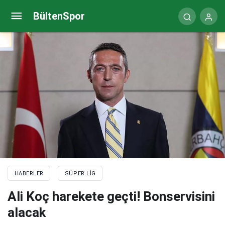
Galatasaray’da Okan Buruk’tan Kerem Aktüroğlu
BültenSpor
kararı
HABERLER
SÜPER LIG
Ali Koç harekete geçti! Bonservisini
alacak