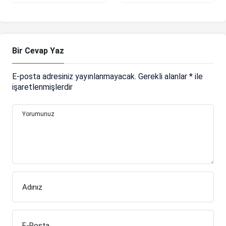
zaman, saat kaçta,
Bizim için sezon iyi
hangi kanalda? (İlk
geçecek!
11’ler)
Bir Cevap Yaz
E-posta adresiniz yayınlanmayacak.
Gerekli alanlar
*
ile
işaretlenmişlerdir
Yorumunuz
Adınız
E-Posta