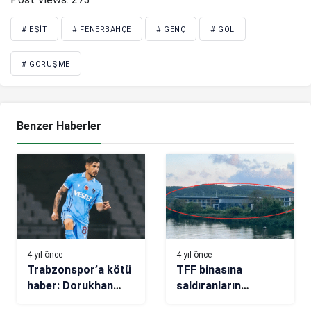
# EŞIT
# FENERBAHÇE
# GENÇ
# GOL
# GÖRÜŞME
Benzer Haberler
4 yıl önce
4 yıl önce
Trabzonspor’a kötü
TFF binasına
haber: Dorukhan
saldıranların
Toköz sakatlandı!
sabıkası kabarık!