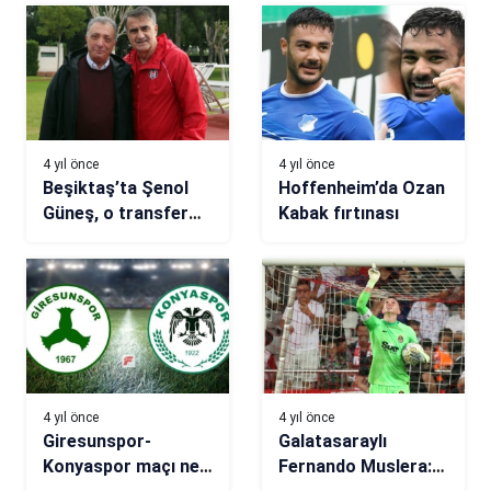
4 yıl önce
4 yıl önce
Beşiktaş’ta Şenol
Hoffenheim’da Ozan
Güneş, o transfer
Kabak fırtınası
için ısrarcı!
4 yıl önce
4 yıl önce
Giresunspor-
Galatasaraylı
Konyaspor maçı ne
Fernando Muslera: