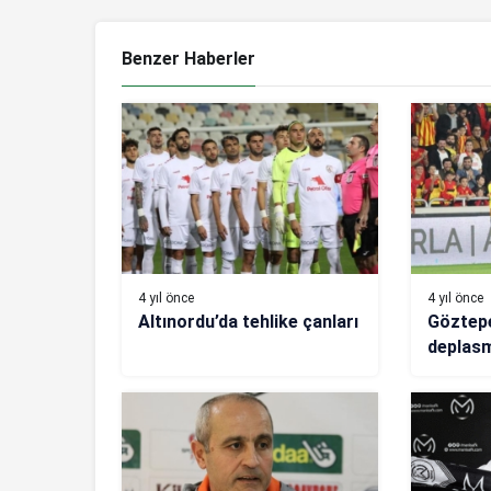
Benzer Haberler
4 yıl önce
4 yıl önce
Altınordu’da tehlike çanları
Göztep
deplas
arıyor