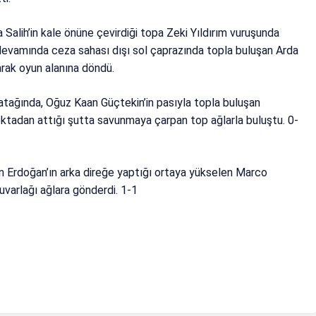
Salih’in kale önüne çevirdiği topa Zeki Yıldırım vuruşunda
vamında ceza sahası dışı sol çaprazında topla buluşan Arda
arak oyun alanına döndü.
atağında, Oğuz Kaan Güçtekin’in pasıyla topla buluşan
ktadan attığı şutta savunmaya çarpan top ağlarla buluştu. 0-
n Erdoğan’ın arka direğe yaptığı ortaya yükselen Marco
uvarlağı ağlara gönderdi. 1-1