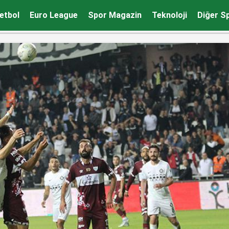
z
etbol
Euro League
Spor Magazin
Teknoloji
Diğer S