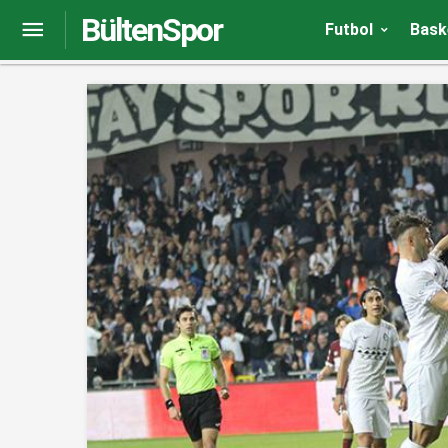
BültenSpor
Medet Coşkun: 3 puan alamadığımız için üzgünü
Futbol
Bask