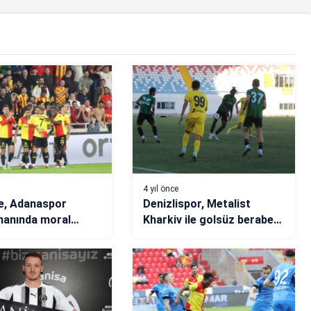
4 yıl önce
e, Adanaspor
Denizlispor, Metalist
manında moral
Kharkiv ile golsüz berabere
kaldı