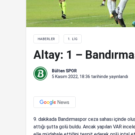
HABERLER
1. LIG
Altay: 1 – Bandırma
Bülten SPOR
5 Kasım 2022, 18:36
tarihinde yayınlandı
9. dakikada Bandırmaspor ceza sahası içinde ol
attığı şutta golü buldu. Ancak yapılan VAR inc
elle müdahale ettiğini tespit ederek golü iptal et