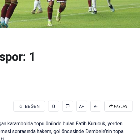
spor: 1
BEĞEN
A+
A-
PAYLAŞ
uşan karambolda topu önünde bulan Fatih Kurucuk, yerden
elemesi sonrasında hakem, gol öncesinde Dembele’nin topa
ti.