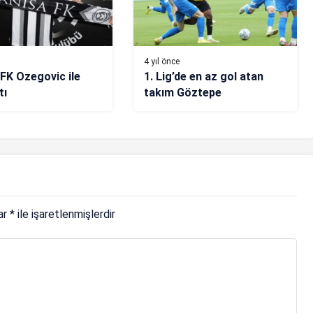
4 yıl önce
FK Ozegovic ile
1. Lig’de en az gol atan
tı
takım Göztepe
lar
*
ile işaretlenmişlerdir