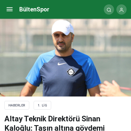
TFF Başkanı Mehmet Büyükekşi: Maçların festival
BültenSpor
havası içerisinde geçmesini istiyoruz
HABERLER
1. LIG
Altay Teknik Direktörü Sinan
Kaloğlu: Taşın altına gövdemi