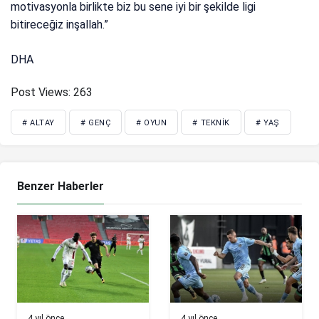
motivasyonla birlikte biz bu sene iyi bir şekilde ligi
bitireceğiz inşallah.”
DHA
Post Views:
263
# ALTAY
# GENÇ
# OYUN
# TEKNIK
# YAŞ
Benzer Haberler
4 yıl önce
4 yıl önce