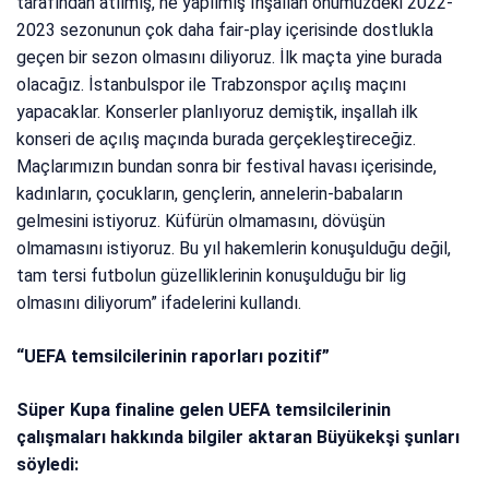
tarafından atılmış, ne yapılmış İnşallah önümüzdeki 2022-
2023 sezonunun çok daha fair-play içerisinde dostlukla
geçen bir sezon olmasını diliyoruz. İlk maçta yine burada
olacağız. İstanbulspor ile Trabzonspor açılış maçını
yapacaklar. Konserler planlıyoruz demiştik, inşallah ilk
konseri de açılış maçında burada gerçekleştireceğiz.
Maçlarımızın bundan sonra bir festival havası içerisinde,
kadınların, çocukların, gençlerin, annelerin-babaların
gelmesini istiyoruz. Küfürün olmamasını, dövüşün
olmamasını istiyoruz. Bu yıl hakemlerin konuşulduğu değil,
tam tersi futbolun güzelliklerinin konuşulduğu bir lig
olmasını diliyorum” ifadelerini kullandı.
“UEFA temsilcilerinin raporları pozitif”
Süper Kupa finaline gelen UEFA temsilcilerinin
çalışmaları hakkında bilgiler aktaran Büyükekşi şunları
söyledi: