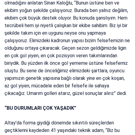
olmadığını anlatan Sinan Kaloğlu, “Bunun üstüne ben ve
ekibim yoğun şekilde çalışıyoruz. Burada ben yalnız değilim,
ekibim çok büyük destek oluyor. Bu konuda şanslıyım. Hem
tecrübeli hem iyi niyetli çalışkan bir ekibe sahibim. Biz iyi bir
şekilde takım için en uygunu neyse onu yapmaya
çalışıyoruz. Elimizdeki kadronun yapısı bizim felsefemizin ne
olduğunu ortaya çıkaracak. Geçen sezon geldiğimizde ligin
en çok gol yiyen, en çok pozisyon veren takımlarından
biriydik. Bu yüzden ilk önce gol yememe üstüne felsefemiz
oluştu. Bu sene de önceliğimiz elimizdeki şartlara, oyuncu
yapımızın genetik yapısına bağlı olarak yine en çok koşan,
az gol yiyen, mücadele eden bir felsefe ile sahaya
çıkacağız. Umarım golleri atarız, güzel sonuçlar alırız” dedi.
“BU DURUMLARI ÇOK YAŞADIK”
Altay’da forma giydiği dönemde sıkıntılı süreçlerden
geçtiklerini kaydeden 41 yaşındaki teknik adam, “Biz bu