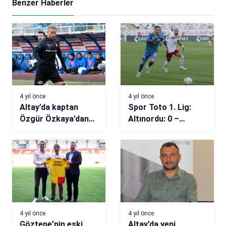
Benzer Haberler
4 yıl önce
4 yıl önce
Altay’da kaptan
Spor Toto 1. Lig:
Özgür Özkaya’dan
Altınordu: 0 –
gençlik mesajı
Çaykur Rizespor: 0
4 yıl önce
4 yıl önce
Göztepe’nin eski
Altay’da yeni