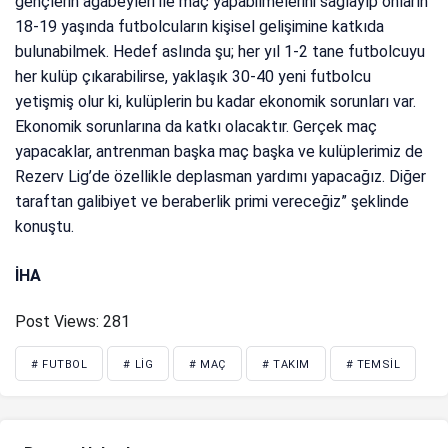
gençlerin ağabeyleri ile maç yapabilmelerini sağlayıp onların
18-19 yaşında futbolcuların kişisel gelişimine katkıda
bulunabilmek. Hedef aslında şu; her yıl 1-2 tane futbolcuyu
her kulüp çıkarabilirse, yaklaşık 30-40 yeni futbolcu
yetişmiş olur ki, kulüplerin bu kadar ekonomik sorunları var.
Ekonomik sorunlarına da katkı olacaktır. Gerçek maç
yapacaklar, antrenman başka maç başka ve kulüplerimiz de
Rezerv Lig’de özellikle deplasman yardımı yapacağız. Diğer
taraftan galibiyet ve beraberlik primi vereceğiz” şeklinde
konuştu.
İHA
Post Views:
281
# FUTBOL
# LIG
# MAÇ
# TAKIM
# TEMSIL