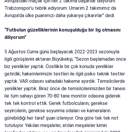
Avrupa’daki maçlar için her 2 takıma başarılar diliyorum.
Trabzonspor’u tebrik ediyorum. Umarım 2 takımımız da
Avrupa’da ülke puanımızı daha yukarıya çıkarırlar” dedi.
“Futbolun güzelliklerinin konuşulduğu bir lig olmasını
diliyorum”
5 Ağustos Cuma günü başlayacak 2022-2023 sezonuyla
ilgili görüşlerini aktaran Büyükekşi, “Sezon başlamadan önce
biz yenilikler yaptık. Özellikle bir çok konuda yenilikler
getirdik; hakemlerimizin testleri ile ilgili psiko teknik testler
yaptık. VAR odasını sahadaki hakeme ayırdık. Temsilcilerde
yenilikler yaptık. Biraz önce de temsilcilerimizden bir tanesi
ile tüm sahayı gören 70-80 tane monitör odasına giderek
tek tek kontrol ettik. Gerek futbolcuların, gerekse
seyircilerin, gerekse soyunma odaları ve kameraların
görebildiği her taraf şuan izleniyor. Ona göre tek tek not
tutuluyor. Yakılan meşaleler, atılan meşaleler kimin