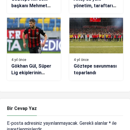
başkanı Mehmet
yönetim, taraftarın
Sepil’den çok
takdirini topladı
konuşulacak itiraf!
4 yıl önce
4 yıl önce
Gökhan Gül, Süper
Göztepe savunması
Lig ekiplerinin
toparlandı
radarında
Bir Cevap Yaz
E-posta adresiniz yayınlanmayacak.
Gerekli alanlar
*
ile
işaretlenmişlerdir