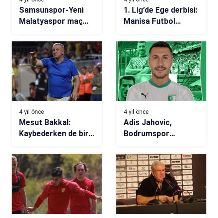
Samsunspor-Yeni
1. Lig’de Ege derbisi:
Malatyaspor maç
Manisa Futbol
sonucu: 1-1
Kulübü-Denizlispor
4 yıl önce
4 yıl önce
Mesut Bakkal:
Adis Jahovic,
Kaybederken de bir
Bodrumspor
şeyler
tarihine geçti!
kazanıyorsunuz