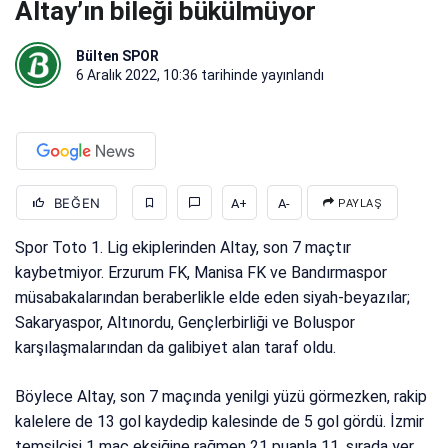
Altay’ın bileği bükülmüyor
Bülten SPOR
6 Aralık 2022, 10:36
tarihinde yayınlandı
BEĞEN
A+
A-
PAYLAŞ
Spor Toto 1. Lig ekiplerinden Altay, son 7 maçtır
kaybetmiyor. Erzurum FK, Manisa FK ve Bandırmaspor
müsabakalarından beraberlikle elde eden siyah-beyazılar;
Sakaryaspor, Altınordu, Gençlerbirliği ve Boluspor
karşılaşmalarından da galibiyet alan taraf oldu.
Böylece Altay, son 7 maçında yenilgi yüzü görmezken, rakip
kalelere de 13 gol kaydedip kalesinde de 5 gol gördü. İzmir
temsilcisi 1 maç eksiğine rağmen 21 puanla 11. sırada yer