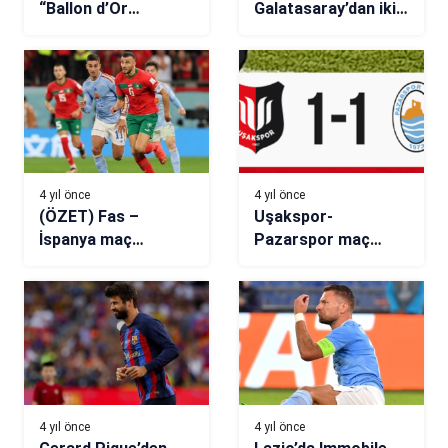
“Ballon d’Or
Galatasaray’dan iki
Messi’nin olacak”
10 numara hamlesi…
Amine Harit &
Evander
4 yıl önce
4 yıl önce
(ÖZET) Fas –
Uşakspor-
İspanya maç
Pazarspor maç
sonucu: 0-0
sonucu: 1-1
(Penaltılar: 3-0) |
2022 Dünya Kupası
Son 16 Turu | Fas,
penaltılarla çeyrek
finalde!
4 yıl önce
4 yıl önce