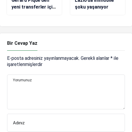
Gerard Pique’den
Lazio’da Immobile
yeni transferler için
şoku yaşanıyor
fedakarlık
Bir Cevap Yaz
E-posta adresiniz yayınlanmayacak.
Gerekli alanlar
*
ile
işaretlenmişlerdir
Yorumunuz
Adınız