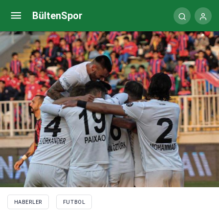
Kim Min-Jae’ye skandal benzetme!
BültenSpor
HABERLER
FUTBOL