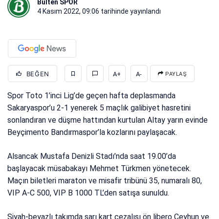
Bülten SPOR
4 Kasım 2022, 09:06
tarihinde yayınlandı
BEĞEN
A+
A-
PAYLAŞ
Spor Toto 1’inci Lig’de geçen hafta deplasmanda
Sakaryaspor’u 2-1 yenerek 5 maçlık galibiyet hasretini
sonlandıran ve düşme hattından kurtulan Altay yarın evinde
Beyçimento Bandırmaspor’la kozlarını paylaşacak.
Alsancak Mustafa Denizli Stadı’nda saat 19.00’da
başlayacak müsabakayı Mehmet Türkmen yönetecek.
Maçın biletleri maraton ve misafir tribünü 35, numaralı 80,
VIP A-C 500, VIP B 1000 TL’den satışa sunuldu.
Siyah-beyazlı takımda sarı kart cezalısı ön libero Ceyhun ve