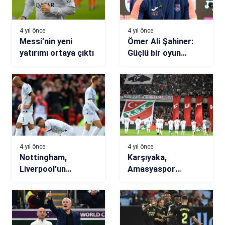
4 yıl önce
4 yıl önce
Messi’nin yeni
Ömer Ali Şahiner:
yatırımı ortaya çıktı
Güçlü bir oyun
felsefemiz var
4 yıl önce
4 yıl önce
Nottingham,
Karşıyaka,
Liverpool’un
Amasyaspor
serisine son verdi
karşısında