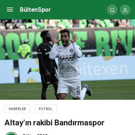
İtalya’da dev derbi: Roma – Lazio
BültenSpor
HABERLER
FUTBOL
Altay’ın rakibi Bandırmaspor