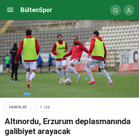
Manisa FK’dan, Manisaspor taraftarlarıyla
BültenSpor
birliktelik mesajı
HABERLER
1. LIG
Altınordu, Erzurum deplasmanında
galibiyet arayacak