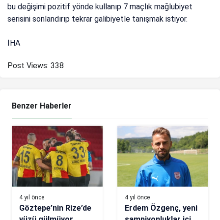
bu değişimi pozitif yönde kullanıp 7 maçlık mağlubiyet
serisini sonlandırıp tekrar galibiyetle tanışmak istiyor.
İHA
Post Views:
338
Benzer Haberler
4 yıl önce
4 yıl önce
Göztepe’nin Rize’de
Erdem Özgenç, yeni
yüzü gülmüyor
şampiyonluklar için