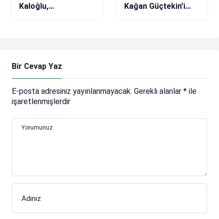
Kaloğlu,
Kağan Güçtekin’i
Sakaryaspor maçı
kiraladı
öncesi iddialı
Bir Cevap Yaz
E-posta adresiniz yayınlanmayacak.
Gerekli alanlar
*
ile
işaretlenmişlerdir
Yorumunuz
Adınız