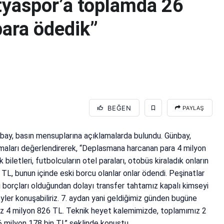
tyaspor’a toplamda 26
para ödedik”
BEĞEN
PAYLAŞ
bay, basın mensuplarına açıklamalarda bulundu. Günbay,
maları değerlendirerek, “Deplasmana harcanan para 4 milyon
biletleri, futbolcuların otel paraları, otobüs kiraladık onların
 TL, bunun içinde eski borcu olanlar onlar ödendi. Peşinatlar
i borçları olduğundan dolayı transfer tahtamız kapalı kimseyi
yler konuşabiliriz. 7. aydan yani geldiğimiz günden bugüne
miz 4 milyon 826 TL. Teknik heyet kalemimizde, toplamımız 2
 milyon 178 bin TL” şeklinde konuştu.