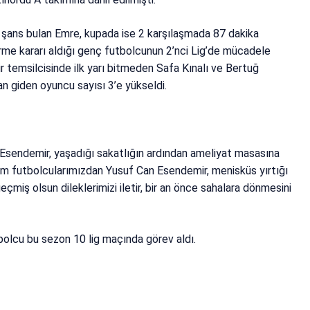
 şans bulan Emre, kupada ise 2 karşılaşmada 87 dakika
rme kararı aldığı genç futbolcunun 2’nci Lig’de mücadele
r temsilcisinde ilk yarı bitmeden Safa Kınalı ve Bertuğ
dan giden oyuncu sayısı 3’e yükseldi.
sendemir, yaşadığı sakatlığın ardından ameliyat masasına
kım futbolcularımızdan Yusuf Can Esendemir, menisküs yırtığı
çmiş olsun dileklerimizi iletir, bir an önce sahalara dönmesini
bolcu bu sezon 10 lig maçında görev aldı.