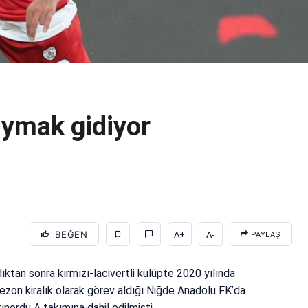
Oymak gidiyor
BEĞEN
A+
A-
PAYLAŞ
ktan sonra kırmızı-lacivertli kulüpte 2020 yılında
zon kiralık olarak görev aldığı Niğde Anadolu FK’da
nordu A takımına dahil edilmişti.