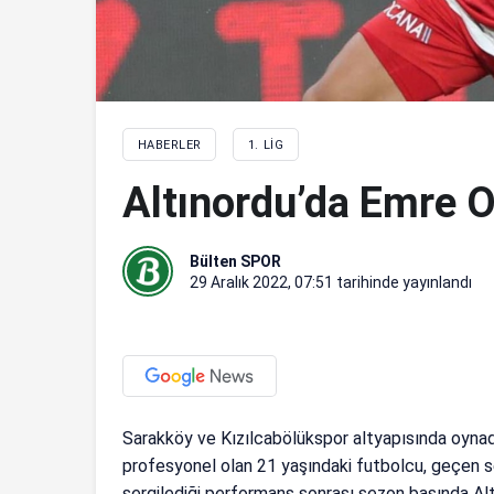
HABERLER
1. LIG
Altınordu’da Emre 
Bülten SPOR
29 Aralık 2022, 07:51
tarihinde yayınlandı
Sarakköy ve Kızılcabölükspor altyapısında oynadı
profesyonel olan 21 yaşındaki futbolcu, geçen se
sergilediği performans sonrası sezon başında Altı