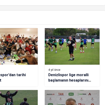
4 yıl önce
por’dan tarihi
Denizlispor lige moralli
t
başlamanın hesaplarını
yapıyor