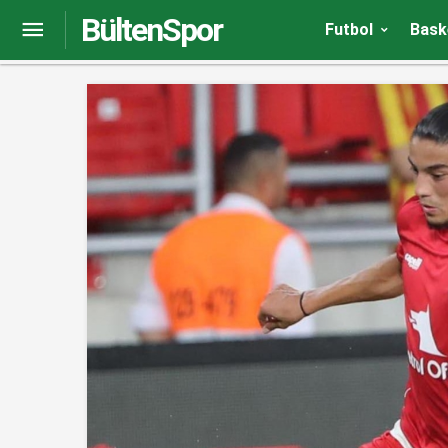
BültenSpor
Sakaryaspor’da ikinci devre hazırlıkları başladı
Futbol
Bask