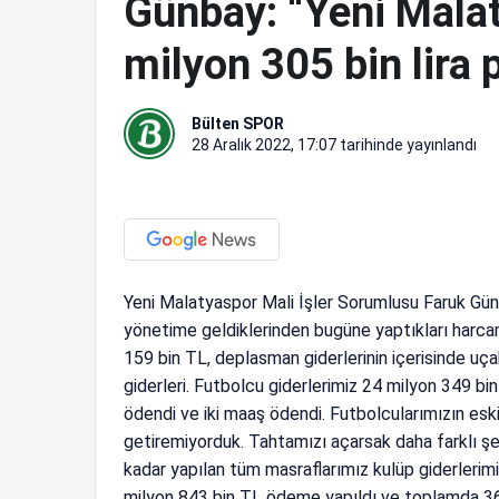
Günbay: “Yeni Mala
milyon 305 bin lira 
Bülten SPOR
28 Aralık 2022, 17:07
tarihinde yayınlandı
Yeni Malatyaspor Mali İşler Sorumlusu Faruk Gün
yönetime geldiklerinden bugüne yaptıkları harca
159 bin TL, deplasman giderlerinin içerisinde uçak 
giderleri. Futbolcu giderlerimiz 24 milyon 349 bin
ödendi ve iki maaş ödendi. Futbolcularımızın esk
getiremiyorduk. Tahtamızı açarsak daha farklı şe
kadar yapılan tüm masraflarımız kulüp giderleri
milyon 843 bin TL ödeme yapıldı ve toplamda 36