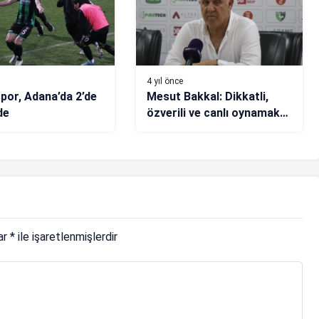
4 yıl önce
spor, Adana’da 2’de
Mesut Bakkal: Dikkatli,
de
özverili ve canlı oynamak
zorundayız
lar
*
ile işaretlenmişlerdir