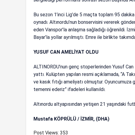
Bu sezon 1’inci Lig’de 5 maçta toplam 95 dakika
oynadı. Altınordu’nun bonservisini vererek gönde
eden Vanspor’la anlaşma sağladığı öğrenildi. İzmi
Bayar’la yollar ayrılmıştı. Emre ile birlikte takım
YUSUF CAN AMELİYAT OLDU
ALTINORDU’nun genç stoperlerinden Yusuf Can E
yattı. Kulüpten yapılan resmi açıklamada, “A Ta
ve kasık fıtığı ameliyatı olmuştur. Oyuncumuza ge
temenni ederiz” ifadeleri kullanıldı.
Altınordu altyapısından yetişen 21 yaşındaki fut
Mustafa KÖPRÜLÜ / İZMİR, (DHA)
Post Views:
353