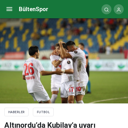
Paris Saint-Germain’de Mbappe – Neymar krizi!
BültenSpor
HABERLER
FUTBOL
Altınordu’da Kubilay’a uyarı