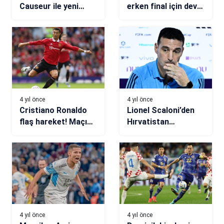
Causeur ile yeni
erken final için dev
sözleşme imzaladı
prim!
4 yıl önce
4 yıl önce
Cristiano Ronaldo
Lionel Scaloni’den
flaş hareket! Maçın
Hırvatistan
sonunu beklemedi
açıklaması
4 yıl önce
4 yıl önce