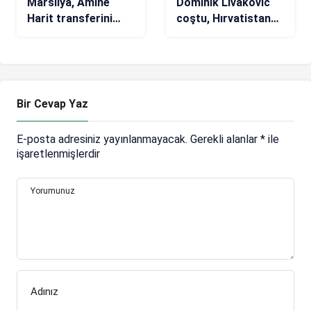
Marsilya, Amine
Dominik Livakovic
Harit transferini
coştu, Hırvatistan
bitiriyor
penaltılarla çeyrek
finale çıktı!
Japonya-Hırvatistan
maç sonucu: 1-3
(2022 Dünya Kupası
Bir Cevap Yaz
Maç Özeti)
E-posta adresiniz yayınlanmayacak.
Gerekli alanlar
*
ile
işaretlenmişlerdir
Yorumunuz
Adınız