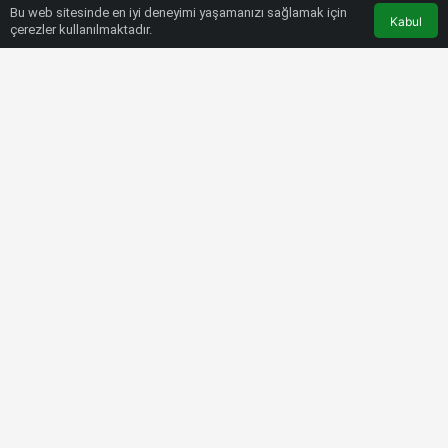
Bu web sitesinde en iyi deneyimi yaşamanızı sağlamak için
Kabul
çerezler kullanılmaktadır.
HABERLER
TRABZONSPOR
Trabzonspor-Sivasspor maçı
sonrası Abdülkadir Ömür: Kupa
almaya alıştık!
Bülten SPOR
30 Temmuz 2022, 22:21
tarihinde yayınlandı