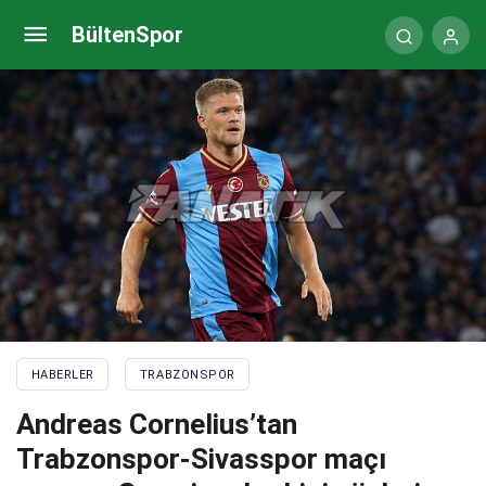
Trabzonspor-Sivasspor maçı sonrası Abdülkadir
BültenSpor
Ömür: Kupa almaya alıştık!
HABERLER
TRABZONSPOR
Andreas Cornelius’tan
Trabzonspor-Sivasspor maçı