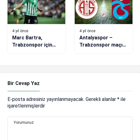
4 yıl önce
4 yıl önce
Marc Bartra,
Antalyaspor –
Trabzonspor için
Trabzonspor maçı
Türkiye’ye geliyor!
hangi kanalda, saat
kaçta? (11’ler belli
oldu)
Bir Cevap Yaz
E-posta adresiniz yayınlanmayacak.
Gerekli alanlar
*
ile
işaretlenmişlerdir
Yorumunuz