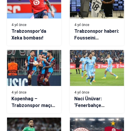
4 yıl önce
4 yıl önce
Trabzonspor’da
Trabzonspor haberi:
Xeka bombası!
Fousseini
Diabate’den
Partizan’a 3 yıllık
imza
4 yıl önce
4 yıl önce
Kopenhag –
Naci Ünüvar:
Trabzonspor maçı
‘Fenerbahçe
sonrasında flaş
karşısında daha iyi
yorum: Umutsuz
olmalıyız’
değiliz, eleyebiliriz