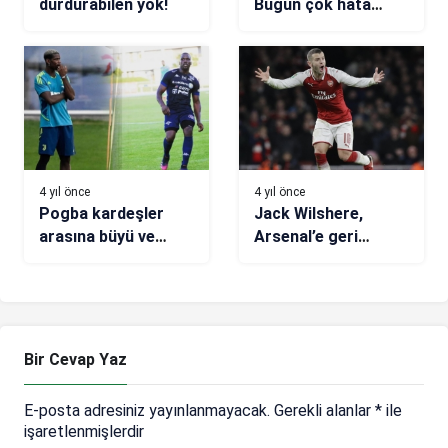
durdurabilen yok!
Bugün çok hata
yaptık
4 yıl önce
4 yıl önce
Pogba kardeşler
Jack Wilshere,
arasına büyü ve
Arsenal’e geri
santaj girdi!
döndü! İşte yeni
görevi
Bir Cevap Yaz
E-posta adresiniz yayınlanmayacak.
Gerekli alanlar
*
ile
işaretlenmişlerdir