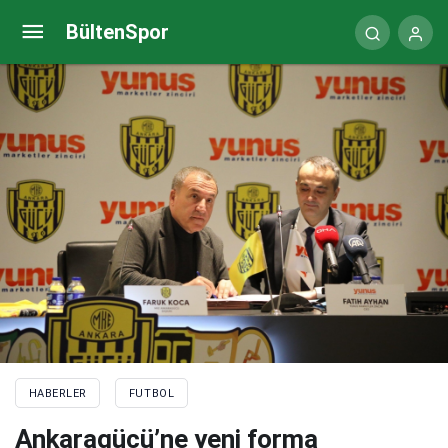
Dinamo Kiev Fenerbahçe maçı şifresiz canlı izle | Fb
BültenSpor
Dinamo Kiev Exxen canlı yayın
HABERLER
FUTBOL
Ankaragücü’ne yeni forma