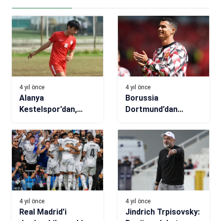
4 yıl önce
4 yıl önce
Alanya
Borussia
Kestelspor’dan,
Dortmund’dan
Leipzig’e transfer!
Cristiano Ronaldo
Elias Yusuf Ali
iddialarına yanıt
Alnagar…
4 yıl önce
4 yıl önce
Real Madrid’i
Jindrich Trpisovsky: