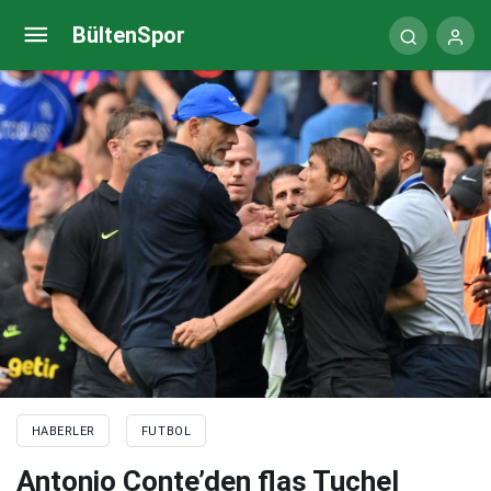
Antonio Conte’den flaş Tuchel çıkışı! Paylaşımı olay
BültenSpor
yarattı
HABERLER
FUTBOL
Antonio Conte’den flaş Tuchel