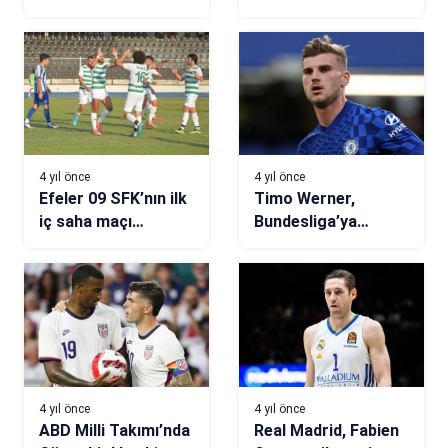
performansı
beyazlılar Alex
rezaletti”
Teixeira yollarını
ayırdı
4 yıl önce
4 yıl önce
Efeler 09 SFK’nın ilk
Timo Werner,
iç saha maçı
Bundesliga’ya
ücretsiz
dönüyor
4 yıl önce
4 yıl önce
ABD Milli Takımı’nda
Real Madrid, Fabien