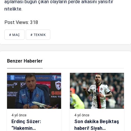
aşılaması bugün çıkan olayların perde arkasını yansıtır
nitelikte.
Post Views:
318
# MAÇ
# TEKNIK
Benzer Haberler
4 yıl önce
4 yıl önce
Erdinç Sözer:
Son dakika Beşiktaş
“Hakemin
haberi! Siyah