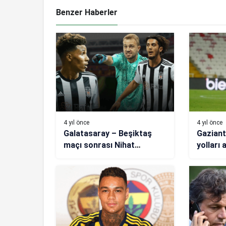
Benzer Haberler
4 yıl önce
4 yıl önce
Galatasaray – Beşiktaş
Gaziant
maçı sonrası Nihat
yolları 
Kahveci’den olay sözler!