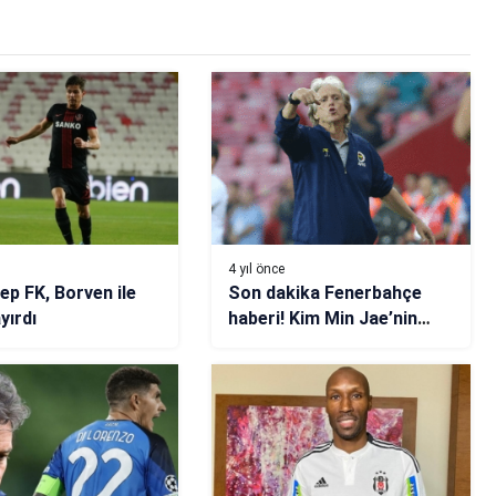
4 yıl önce
ep FK, Borven ile
Son dakika Fenerbahçe
ayırdı
haberi! Kim Min Jae’nin
telafisini Jorge Jesus
buldu