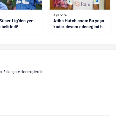
4 yıl önce
 Süper Lig’den yeni
Atiba Hutchinson: Bu yaşa
 belirledi!
kadar devam edeceğimi hiç
düşünmemiştim
lar
*
ile işaretlenmişlerdir