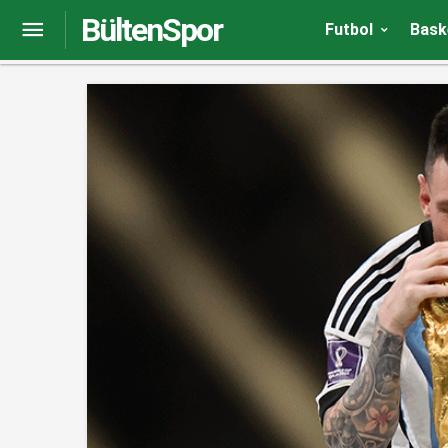
BültenSpor
Galatasaray’da İstanbulspor maçının ilk 11’i şeki
Futbol
Bask