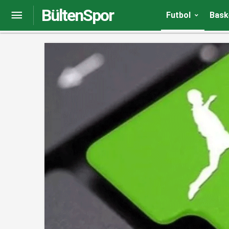
BültenSpor
Avrupa’da transferin son döneminde dikkat çeken
Futbol
Bask