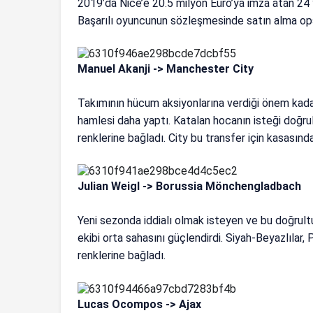
2019’da Nice’e 20.5 milyon Euro’ya imza atan 24 y
Başarılı oyuncunun sözleşmesinde satın alma opsiy
Manuel Akanji -> Manchester City
Takımının hücum aksiyonlarına verdiği önem kad
hamlesi daha yaptı. Katalan hocanın isteği doğru
renklerine bağladı. City bu transfer için kasasınd
Julian Weigl -> Borussia Mönchengladbach
Yeni sezonda iddialı olmak isteyen ve bu doğrultu
ekibi orta sahasını güçlendirdi. Siyah-Beyazlılar, 
renklerine bağladı.
Lucas Ocompos -> Ajax