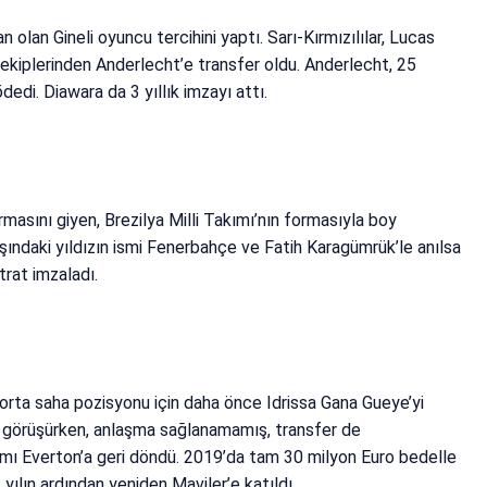
n olan Gineli oyuncu tercihini yaptı. Sarı-Kırmızılılar, Lucas
a ekiplerinden Anderlecht’e transfer oldu. Anderlecht, 25
edi. Diawara da 3 yıllık imzayı attı.
rmasını giyen, Brezilya Milli Takımı’nın formasıyla boy
yaşındaki yıldızın ismi Fenerbahçe ve Fatih Karagümrük’le anılsa
trat imzaladı.
r orta saha pozisyonu için daha önce Idrissa Gana Gueye’yi
e görüşürken, anlaşma sağlanamamış, transfer de
mı Everton’a geri döndü. 2
019’da tam 30 milyon Euro bedelle
 yılın ardından yeniden Maviler’e katıldı.