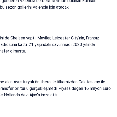
’a gönderen Valencia serbest statüde bulunan Edinson
bu sezon gollerini Valencia için atacak.
ni de Chelsea yaptı. Maviler, Leicester City’nin, Fransız
 kadrosuna kattı. 21 yaşındaki savunmacı 2020 yılında
ansfer olmuştu.
ne alan Avusturyalı ön libero ile ülkemizden Galatasaray ile
ransfer bir türlü gerçekleşmedi. Piyasa değeri 16 milyon Euro
e Hollanda devi Ajax’a imza attı.