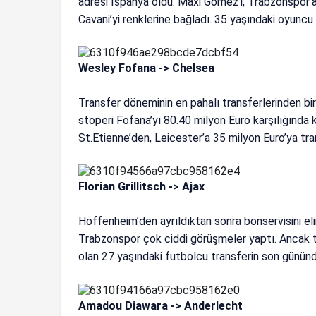
adresi İspanya oldu. Maxi Gomez’i, Trabzonspor
Cavani’yi renklerine bağladı. 35 yaşındaki oyuncu 
Wesley Fofana -> Chelsea
Transfer döneminin en pahalı transferlerinden biri
stoperi Fofana’yı 80.40 milyon Euro karşılığında
St.Etienne’den, Leicester’a 35 milyon Euro’ya tr
Florian Grillitsch -> Ajax
Hoffenheim’den ayrıldıktan sonra bonservisini eli
Trabzonspor çok ciddi görüşmeler yaptı. Ancak t
olan 27 yaşındaki futbolcu transferin son gününd
Amadou Diawara -> Anderlecht