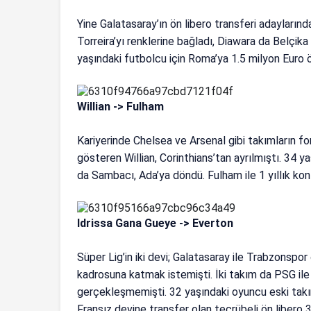
Yine Galatasaray’ın ön libero transferi adaylarında
Torreira’yı renklerine bağladı, Diawara da Belçik
yaşındaki futbolcu için Roma’ya 1.5 milyon Euro öd
Willian -> Fulham
Kariyerinde Chelsea ve Arsenal gibi takımların fo
gösteren
Willian
, Corinthians’tan ayrılmıştı. 34 
da Sambacı, Ada’ya döndü. Fulham ile 1 yıllık kon
Idrissa Gana Gueye -> Everton
Süper Lig’in iki devi; Galatasaray ile Trabzonspo
kadrosuna katmak istemişti. İki takım da PSG il
gerçekleşmemişti. 32 yaşındaki oyuncu eski takı
Fransız devine transfer olan tecrübeli ön libero 3