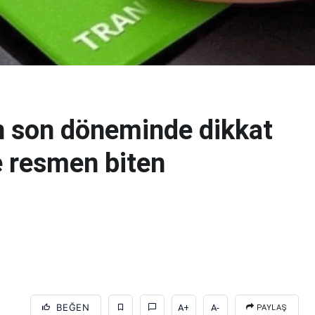
n son döneminde dikkat
e resmen biten
BEĞEN
A+
A-
PAYLAŞ