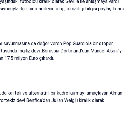
aşındaki futbolcu kiralık olarak Sevilla ile anlaşmaya vardı.
onuyla ilgili bir maddenin olup, olmadığı bilgisi paylaşılmadı.
ar savunmasına da değer veren Pep Guardiola bir stoper
ltusunda İngiliz devi, Borussia Dortmund’dan Manuel Akanji’yi
an 17.5 milyon Euro çıkardı.
da kaliteli ve alternatifli bir kadro kurmayı amaçlayan Alman
Portekiz devi Benfica’dan Julian Weigl’ı kiralık olarak