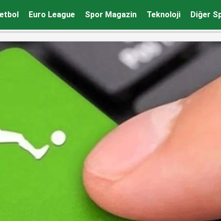
 hamleler! İşte resmen biten transferler!
etbol
Euro League
Spor Magazin
Teknoloji
Diğer S