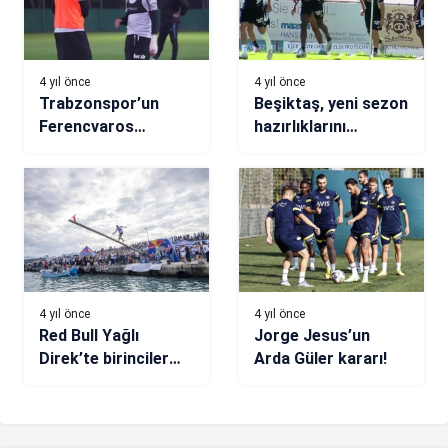
4 yıl önce
4 yıl önce
Trabzonspor’un
Beşiktaş, yeni sezon
Ferencvaros
hazırlıklarını
mesaisi sürüyor
sürdürüyor!
4 yıl önce
4 yıl önce
Red Bull Yağlı
Jorge Jesus’un
Direk’te birinciler
Arda Güler kararı!
belli oldu