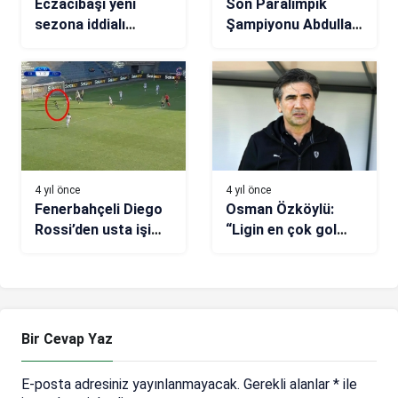
Eczacıbaşı yeni
Son Paralimpik
sezona iddialı
Şampiyonu Abdullah
giriyor
Öztürk’ü yenen son
Dünya Şampiyonu
Nesim Turan’dan
duygusal paylaşım
4 yıl önce
4 yıl önce
Fenerbahçeli Diego
Osman Özköylü:
Rossi’den usta işi
“Ligin en çok gol
gol! (VİDEO)
atan takımına karşı
gol yemeden galip
geldik”
Bir Cevap Yaz
E-posta adresiniz yayınlanmayacak.
Gerekli alanlar
*
ile