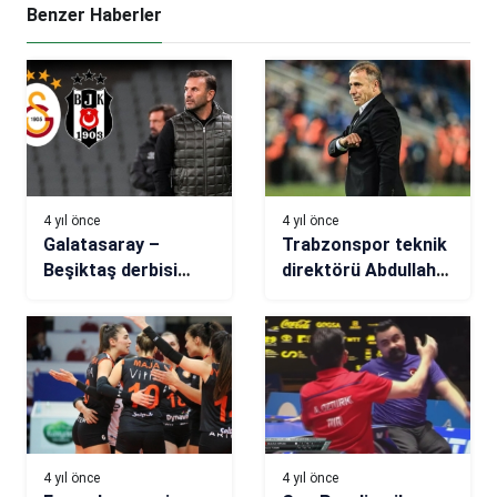
Benzer Haberler
4 yıl önce
4 yıl önce
Galatasaray –
Trabzonspor teknik
Beşiktaş derbisi
direktörü Abdullah
öncesi Okan Buruk
Avcı: “İlk hedefimize
açıklaması: Baskı
ulaştık”
altında
4 yıl önce
4 yıl önce