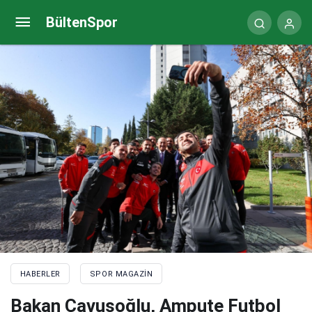
Ciritte ‘joker’ ata çipli önlem
BültenSpor
HABERLER
SPOR MAGAZIN
Bakan Çavuşoğlu, Ampute Futbol