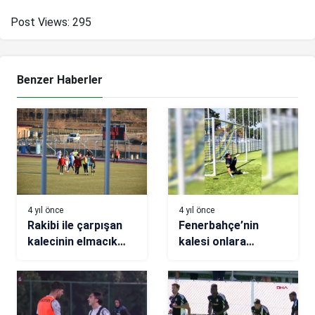
Post Views:
295
Benzer Haberler
4 yıl önce
4 yıl önce
Rakibi ile çarpışan
Fenerbahçe’nin
kalecinin elmacık
kalesi onlara
kemiği kırıldı
emanet!