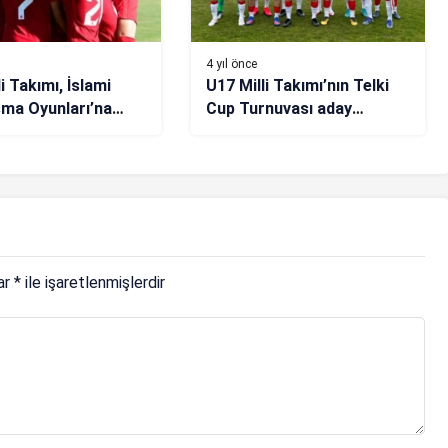
4 yıl önce
i Takımı, İslami
U17 Milli Takımı’nın Telki
ma Oyunları’na
Cup Turnuvası aday
tle başladı
kadrosu açıklandı
lar
*
ile işaretlenmişlerdir