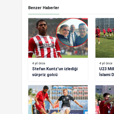
Benzer Haberler
4 yıl önce
4 yıl önce
Stefan Kuntz’un izlediği
U23 Mill
sürpriz golcü
İslami 
kadrosu