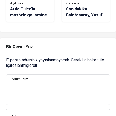
4 yıl önce
4 yıl önce
Arda Güler’in
Son dakika!
masörle gol sevinci
Galatasaray, Yusuf
yaşamasının nedeni!
Demir transferini
KAP’a bildirdi
Bir Cevap Yaz
E-posta adresiniz yayınlanmayacak.
Gerekli alanlar
*
ile
işaretlenmişlerdir
Yorumunuz