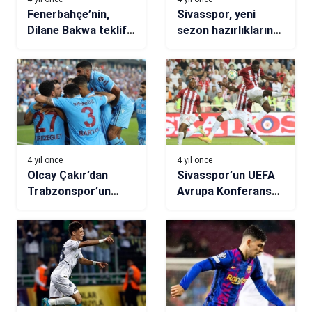
Fenerbahçe’nin,
Sivasspor, yeni
Dilane Bakwa teklifi
sezon hazırlıklarına
reddedildi!
devam etti
4 yıl önce
4 yıl önce
Olcay Çakır’dan
Sivasspor’un UEFA
Trabzonspor’un
Avrupa Konferans
yıldızı için çarpıcı
Ligi’ndeki rakiplerini
değerlendirme:
tanıyalım
Rekor kırabilir!