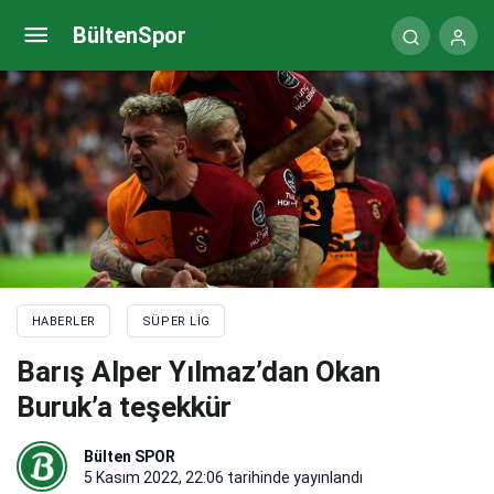
Sergio Oliveira: Sonuna kadar mücadele edeceğiz
BültenSpor
HABERLER
SÜPER LIG
Barış Alper Yılmaz’dan Okan
Buruk’a teşekkür
Bülten SPOR
5 Kasım 2022, 22:06
tarihinde yayınlandı