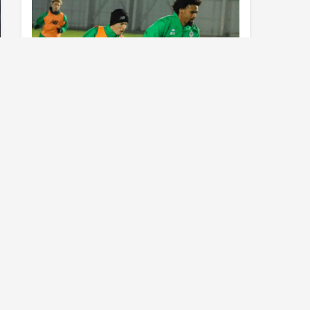
Konyaspor’da Sivasspor maçı
hazırlıkları sürüyor
Al Nassr çıldırdı! Cristiano Ronaldo
sonrasında iki süperstarı daha
istiyorlar…