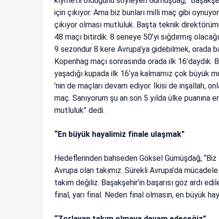
kıymetli olduğunu söyleyen Gümüşdağ, “Başakşehir
için çıkıyor. Ama biz bunları milli maç gibi oynuyor
çıkıyor olması mutluluk. Başta teknik direktörü
48 maçı bitirdik. 8 seneye 50’yi sığdırmış olac
9 sezondur 8 kere Avrupa’ya gidebilmek, orada b
Kopenhag maçı sonrasında orada ilk 16’daydık. B
yaşadığı kupada ilk 16’ya kalmamız çok büyük mu
’nin de maçları devam ediyor. İkisi de inşallah, onl
maç. Sanıyorum şu an son 5 yılda ülke puanına en 
mutluluk” dedi.
“En büyük hayalimiz finale ulaşmak”
Hedeflerinden bahseden Göksel Gümüşdağ, “Biz z
Avrupa olan takımız. Sürekli Avrupa’da mücadele v
takım değiliz. Başakşehir’in başarısı göz ardı e
final, yarı final. Neden final olmasın, en büyük hay
“Zorlayan takım olmaya devam edeceğiz”