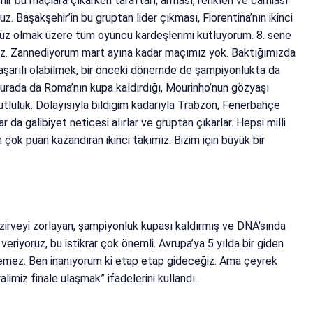
 bu maçlara çıkarken taraftarı, arması, renkleri ve camiası
uz. Başakşehir’in bu gruptan lider çıkması, Fiorentina’nın ikinci
müz olmak üzere tüm oyuncu kardeşlerimi kutluyorum. 8. sene
ağız. Zannediyorum mart ayına kadar maçımız yok. Baktığımızda
aşarılı olabilmek, bir önceki dönemde de şampiyonlukta da
urada da Roma’nın kupa kaldırdığı, Mourinho’nun gözyaşı
tluluk. Dolayısıyla bildiğim kadarıyla Trabzon, Fenerbahçe
ar da galibiyet neticesi alırlar ve gruptan çıkarlar. Hepsi milli
çok puan kazandıran ikinci takımız. Bizim için büyük bir
irveyi zorlayan, şampiyonluk kupası kaldırmış ve DNA’sında
eriyoruz, bu istikrar çok önemli. Avrupa’ya 5 yılda bir giden
dilemez. Ben inanıyorum ki etap etap gideceğiz. Ama çeyrek
alimiz finale ulaşmak” ifadelerini kullandı.