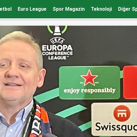
ok önemli
etbol
Euro League
Spor Magazin
Teknoloji
Diğer S