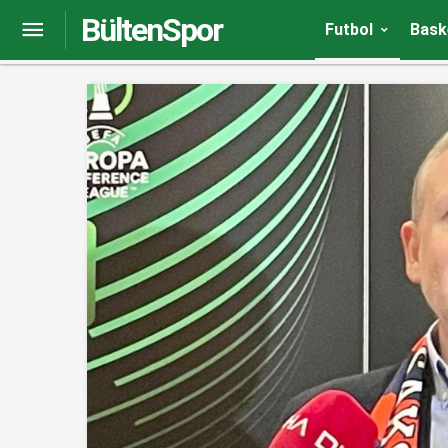
BültenSpor
Berkay Özcan: Sadece iyi oyun değil, goller de ç
Futbol
Bask