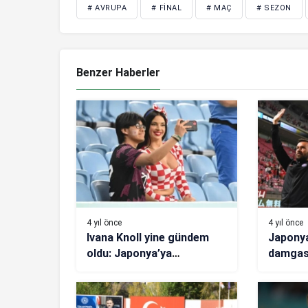
# AVRUPA
# FINAL
# MAÇ
# SEZON
Benzer Haberler
4 yıl önce
4 yıl önce
Ivana Knoll yine gündem
Japonya
oldu: Japonya’ya
damgas
gönderme