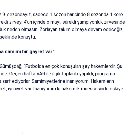
z 9. sezondayız, sadece 1 sezon haricinde 8 sezonda 1 kere
Sürekli zirveyi 4’ün içinde olmayı, sürekli şampiyonluk zirvesinde
olduk neden olmasın. Zorlayan takım olmaya devam edeceğiz,
şeklinde konuştu.
a samimi bir gayret var”
n Gümüşdağ, “Futbolda en çok konuşulan şey hakemlerdir. Şu
e. Geçen hafta VAR ile ilgili toplantı yapıldı, programa
ba sarf ediyorlar. Samimiyetlerine inanıyorum. Hakemlerin
t, iyi niyet var. İnanıyorum ki hakemlik müessesinde eskiye