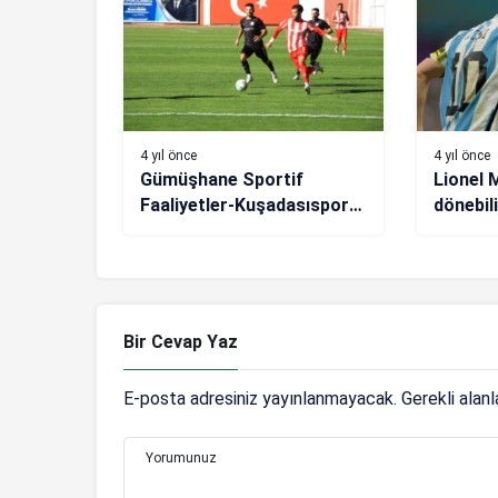
4 yıl önce
4 yıl önce
Gümüşhane Sportif
Lionel 
Faaliyetler-Kuşadasıspor
dönebili
maç sonucu: 1-0
Bir Cevap Yaz
E-posta adresiniz yayınlanmayacak.
Gerekli alan
Yorumunuz