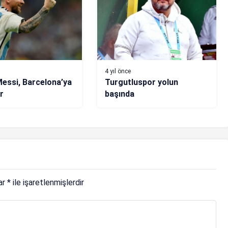
4 yıl önce
Messi, Barcelona’ya
Turgutluspor yolun
r
başında
lar
*
ile işaretlenmişlerdir