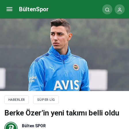
Tolga Ciğerci, Marlon’a tercümanlık yaptı, keyifli
BültenSpor
anlar ortaya çıktı
HABERLER
SÜPER LIG
Berke Özer’in yeni takımı belli oldu
Bülten SPOR