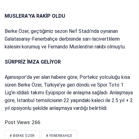
MUSLERA’YA RAKİP OLDU
Berke Özer, geçtiğimiz sezon Nef Stadı’nda oynanan
Galatasaray-Fenerbahçe derbisinde sarı-lacivertlilerin
kalesini korumuş ve Fernando Muslera’nın rakibi olmuştu.
SÜRPRİZ İMZA GELİYOR
Ajansspor’da yer alan habere göre; Portekiz yolculuğu kısa
süren Berke Özer, Türkiye’ye geri döndü ve Spor Toto 1.
Lig’in iddialı takımı Eyüpspor ile anlaşma sağladı. Anlaşmaya
göre, İstanbul temsilcisinin 22 yaşındaki kaleci ile 2.5 yıl + 2
yıl opsiyonlu şekilde anlaşmaya vardığı belirtildi.
Post Views:
266
# BERKE ÖZER
# FENERBAHÇE