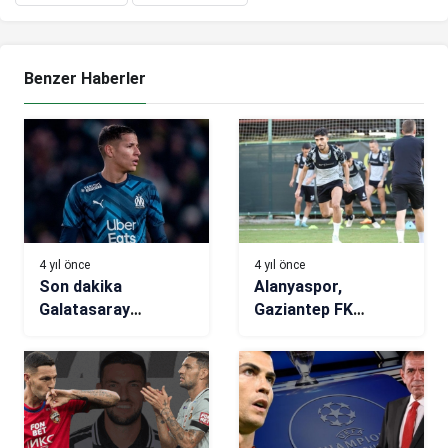
Benzer Haberler
4 yıl önce
4 yıl önce
Son dakika
Alanyaspor,
Galatasaray
Gaziantep FK
transfer haberi!
hazırlıklarına başladı
Harit’te sevindiren
gelişme