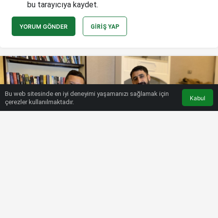
bu tarayıcıya kaydet.
YORUM GÖNDER
GIRIŞ YAP
Bu web sitesinde en iyi deneyimi yaşamanızı sağlamak için
Kabul
çerezler kullanılmaktadır.
HABERLER
SÜPER LIG
Tolga Ciğerci, Marlon’a tercümanlık
yaptı, keyifli anlar ortaya çıktı