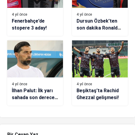
4 yıl önce
4 yıl önce
Fenerbahçe’de
Dursun Özbek’ten
stopere 3 aday!
son dakika Ronaldo
ve Şampiyonlar Ligi
açıklaması!
4 yıl önce
4 yıl önce
İlhan Palut: İlk yarı
Beşiktaş’ta Rachid
sahada son derece
Ghezzal gelişmesi!
kötü bir
görüntümüz vardı
Bir Cevap Yaz