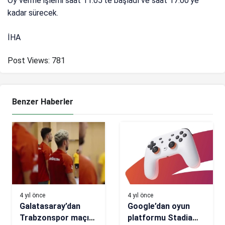
Oy verme işlemi saat 11.05’te başladı ve saat 17.00’ye
kadar sürecek.
İHA
Post Views:
781
Benzer Haberler
4 yıl önce
4 yıl önce
Galatasaray’dan
Google’dan oyun
Trabzonspor maçı
platformu Stadia