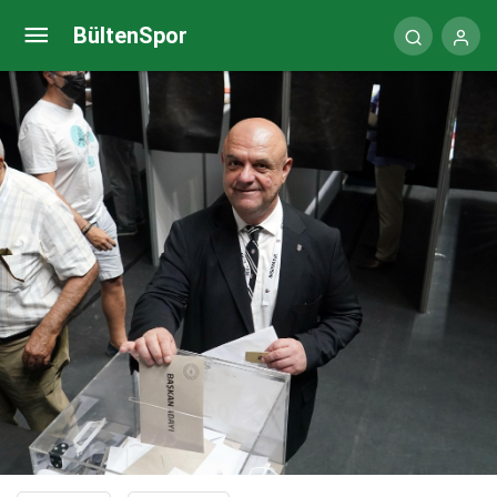
PlayStation State Of Play tarihi açıklandı!
BültenSpor