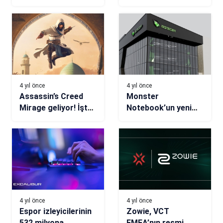
öncesi son
hakkında açıklama
hazırlıklar!
4 yıl önce
4 yıl önce
Assassin’s Creed
Monster
Mirage geliyor! İşte
Notebook’un yeni
çıkış tarihi
açılımları, teknoloji
sektöründe rekabeti
artıracak!
4 yıl önce
4 yıl önce
Espor izleyicilerinin
Zowie, VCT
532 milyona
EMEA’nın resmi