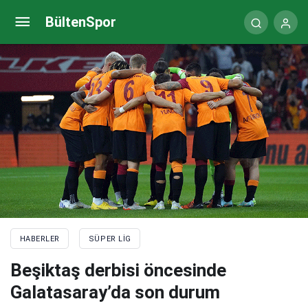
Derbide tek hedef üç puan
BültenSpor
HABERLER
SÜPER LIG
Beşiktaş derbisi öncesinde
Galatasaray’da son durum