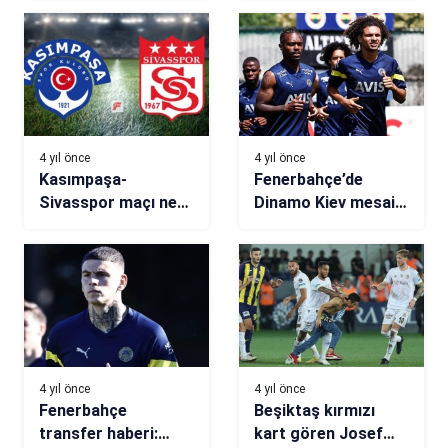
dönüyor
4 yıl önce
4 yıl önce
Kasımpaşa-
Fenerbahçe’de
Sivasspor maçı ne
Dinamo Kiev mesaisi
zaman, saat kaçta,
devam etti
hangi kanalda? (İlk
11’ler)
4 yıl önce
4 yıl önce
Fenerbahçe
Beşiktaş kırmızı
transfer haberi:
kart gören Josef