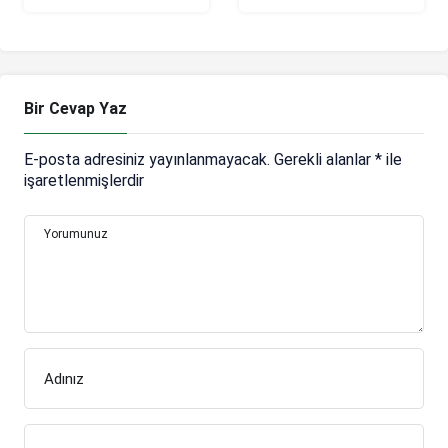
Beerschot, Tiago
için TFF’ye
Çukur’un peşinde
başvuracak!
Bir Cevap Yaz
E-posta adresiniz yayınlanmayacak.
Gerekli alanlar
*
ile
işaretlenmişlerdir
Yorumunuz
Adınız