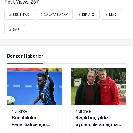
Post Views:
267
# BEŞIKTAŞ
# GALATASARAY
# KIRMIZI
# MAÇ
# SARI
Benzer Haberler
4 yıl önce
4 yıl önce
Son dakika!
Beşiktaş, yıldız
Fenerbahçe için
oyuncu ile anlaşma
Alberth Elis iddiası
sağladı! Süper Lig’e