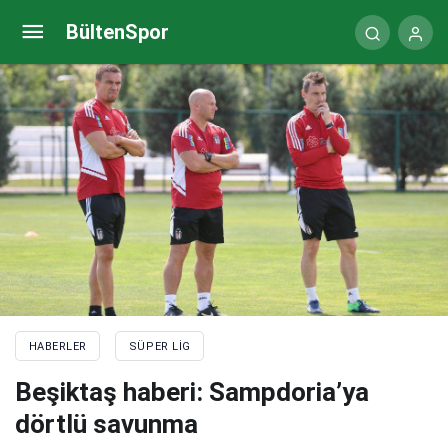
Beşiktaş transfer haberi: Keny, N’Koudou’yu
BültenSpor
bekliyor
HABERLER
SÜPER LIG
Beşiktaş haberi: Sampdoria’ya
dörtlü savunma