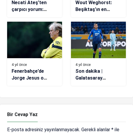
Necati Ateş’ten
Wout Weghorst:
çarpıcı yorum:
Beşiktaş’ın en
Fenerbahçeliler
önemli
üzülmesin!
parçalarından biri
olmak istiyorum
4 yıl önce
4 yıl önce
Fenerbahçe’de
Son dakika |
Jorge Jesus o
Galatasaray
bölgeye transfer
transfer haberi:
istedi!
Grillitsch, Brighton
ile anlaşamadı!
Bir Cevap Yaz
E-posta adresiniz yayınlanmayacak.
Gerekli alanlar
*
ile