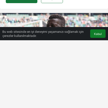
Bu web sitesinde en iyi deneyimi yaşamanızı sağlamak için
Kabul
çerezler kullanılmaktadır.
HABERLER
SÜPER LIG
Beşiktaş transfer haberi: Keny,
N’Koudou’yu bekliyor