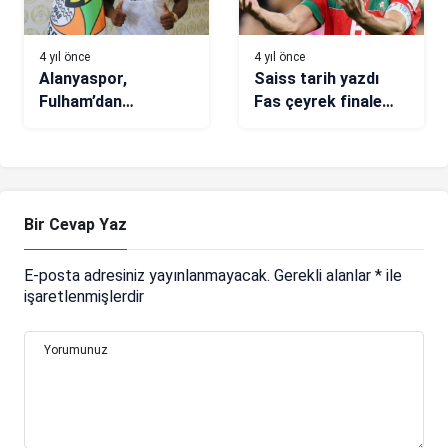
4 yıl önce
4 yıl önce
Alanyaspor,
Saiss tarih yazdı
Fulham’dan
Fas çeyrek finale
Cavaleiro’yu kiraladı
yükseldi!
Bir Cevap Yaz
E-posta adresiniz yayınlanmayacak.
Gerekli alanlar
*
ile
işaretlenmişlerdir
Yorumunuz