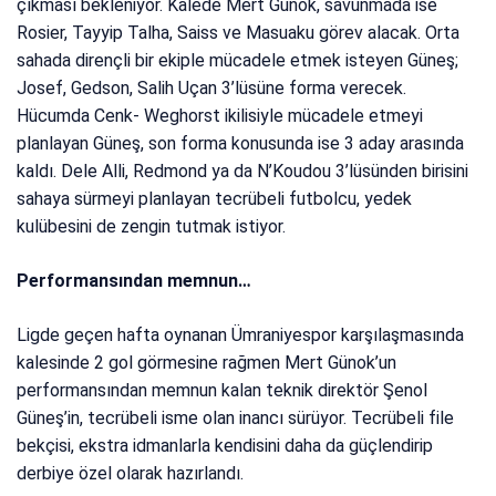
çıkması bekleniyor. Kalede Mert Günok, savunmada ise
Rosier, Tayyip Talha, Saiss ve Masuaku görev alacak. Orta
sahada dirençli bir ekiple mücadele etmek isteyen Güneş;
Josef, Gedson, Salih Uçan 3’lüsüne forma verecek.
Hücumda Cenk- Weghorst ikilisiyle mücadele etmeyi
planlayan Güneş, son forma konusunda ise 3 aday arasında
kaldı. Dele Alli, Redmond ya da N’Koudou 3’lüsünden birisini
sahaya sürmeyi planlayan tecrübeli futbolcu, yedek
kulübesini de zengin tutmak istiyor.
Performansından memnun…
Ligde geçen hafta oynanan Ümraniyespor karşılaşmasında
kalesinde 2 gol görmesine rağmen Mert Günok’un
performansından memnun kalan teknik direktör Şenol
Güneş’in, tecrübeli isme olan inancı sürüyor. Tecrübeli file
bekçisi, ekstra idmanlarla kendisini daha da güçlendirip
derbiye özel olarak hazırlandı.