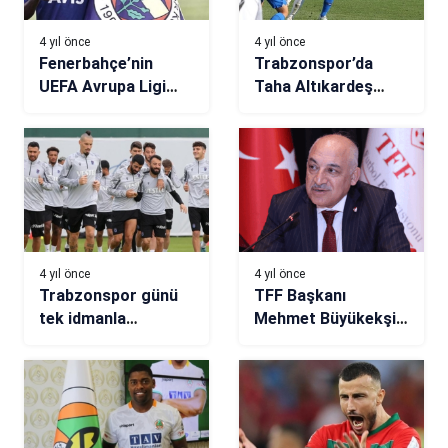
4 yıl önce
4 yıl önce
Fenerbahçe’nin
Trabzonspor’da
UEFA Avrupa Ligi
Taha Altıkardeş
kadrosu belli oldu!
korkuttu
Bruma kadroda yok
4 yıl önce
4 yıl önce
Trabzonspor günü
TFF Başkanı
tek idmanla
Mehmet Büyükekşi:
tamamladı
Türk futbolundaki
kaliteyi artırmak
için…