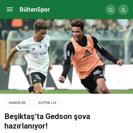
Ümraniyespor’dan siftah!
BültenSpor
HABERLER
SÜPER LIG
Beşiktaş’ta Gedson şova
hazırlanıyor!