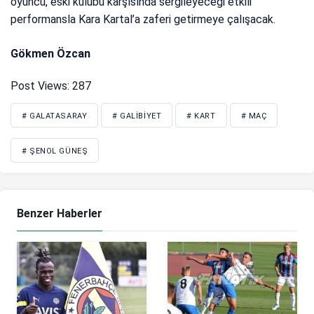
oyuncu, eski kulübü karşısında sergileyeceği etkili
performansla Kara Kartal’a zaferi getirmeye çalışacak.
Gökmen Özcan
Post Views:
287
# GALATASARAY
# GALIBIYET
# KART
# MAÇ
# ŞENOL GÜNEŞ
Benzer Haberler