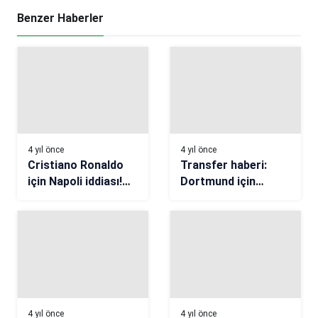
Benzer Haberler
4 yıl önce
4 yıl önce
Transfer haberi:
Cristiano Ronaldo
Dortmund için
için Napoli iddiası!
Piatek iddiası
Manchester
United’dan ayrılacak
mı?
4 yıl önce
4 yıl önce
Transfer haberi:
Son dakika |
Reguilon, Sevilla’ya
Transfer haberi:
dönüyor
Aleksandar Pesic
resmen Kızılyıldız’da