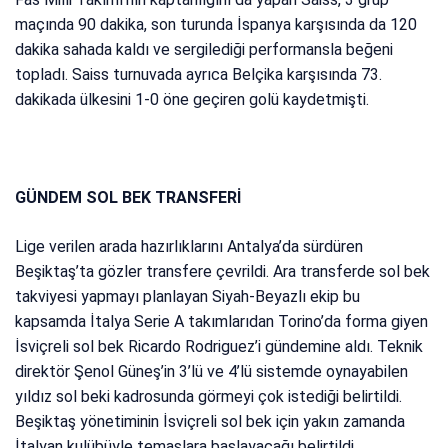
maçında 90 dakika, son turunda İspanya karşısında da 120
dakika sahada kaldı ve sergilediği performansla beğeni
topladı. Saiss turnuvada ayrıca Belçika karşısında 73.
dakikada ülkesini 1-0 öne geçiren golü kaydetmişti.
GÜNDEM SOL BEK TRANSFERİ
Lige verilen arada hazırlıklarını Antalya’da sürdüren
Beşiktaş’ta gözler transfere çevrildi. Ara transferde sol bek
takviyesi yapmayı planlayan Siyah-Beyazlı ekip bu
kapsamda İtalya Serie A takımlarıdan Torino’da forma giyen
İsviçreli sol bek Ricardo Rodriguez’i gündemine aldı. Teknik
direktör Şenol Güneş’in 3’lü ve 4’lü sistemde oynayabilen
yıldız sol beki kadrosunda görmeyi çok istediği belirtildi.
Beşiktaş yönetiminin İsviçreli sol bek için yakın zamanda
İtalyan kulübüyle temaslara başlayacağı belirtildi.