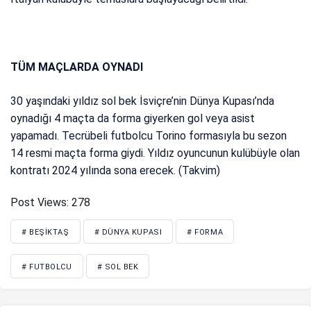
TÜM MAÇLARDA OYNADI
30 yaşındaki yıldız sol bek İsviçre’nin Dünya Kupası’nda
oynadığı 4 maçta da forma giyerken gol veya asist
yapamadı. Tecrübeli futbolcu Torino formasıyla bu sezon
14 resmi maçta forma giydi. Yıldız oyuncunun kulübüyle olan
kontratı 2024 yılında sona erecek. (Takvim)
Post Views:
278
# BEŞIKTAŞ
# DÜNYA KUPASI
# FORMA
# FUTBOLCU
# SOL BEK