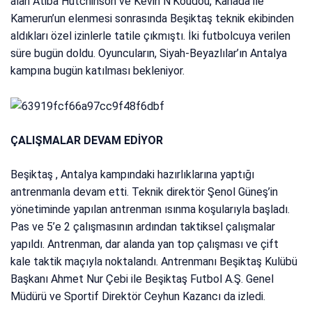
alan Atiba Hutchinson ve Kevin N’Koudou, Kanada ile
Kamerun’un elenmesi sonrasında Beşiktaş teknik ekibinden
aldıkları özel izinlerle tatile çıkmıştı. İki futbolcuya verilen
süre bugün doldu. Oyuncuların, Siyah-Beyazlılar’ın Antalya
kampına bugün katılması bekleniyor.
ÇALIŞMALAR DEVAM EDİYOR
Beşiktaş , Antalya kampındaki hazırlıklarına yaptığı
antrenmanla devam etti. Teknik direktör Şenol Güneş’in
yönetiminde yapılan antrenman ısınma koşularıyla başladı.
Pas ve 5’e 2 çalışmasının ardından taktiksel çalışmalar
yapıldı. Antrenman, dar alanda yan top çalışması ve çift
kale taktik maçıyla noktalandı. Antrenmanı Beşiktaş Kulübü
Başkanı Ahmet Nur Çebi ile Beşiktaş Futbol A.Ş. Genel
Müdürü ve Sportif Direktör Ceyhun Kazancı da izledi.