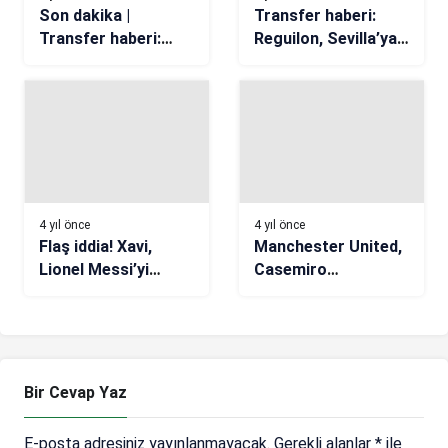
4 yıl önce
4 yıl önce
Flaş iddia! Xavi,
Manchester United,
Lionel Messi’yi
Casemiro
Barcelona’ya geri
transferini açıkladı
istiyor
Bir Cevap Yaz
E-posta adresiniz yayınlanmayacak.
Gerekli alanlar
*
ile
işaretlenmişlerdir
Yorumunuz