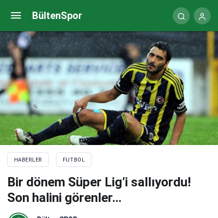
Bir dönem Süper Lig’i sallıyordu! Son halini
BültenSpor
görenler…
HABERLER
FUTBOL
Bir dönem Süper Lig’i sallıyordu!
Son halini görenler…