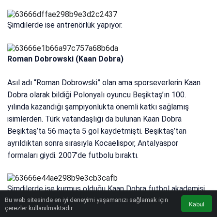
Şimdilerde ise antrenörlük yapıyor.
Roman Dobrowski (Kaan Dobra)
Asıl adı “Roman Dobrowski” olan ama sporseverlerin Kaan
Dobra olarak bildiği Polonyalı oyuncu Beşiktaş’ın 100.
yılında kazandığı şampiyonlukta önemli katkı sağlamış
isimlerden. Türk vatandaşlığı da bulunan Kaan Dobra
Beşiktaş’ta 56 maçta 5 gol kaydetmişti. Beşiktaş’tan
ayrıldıktan sonra sırasıyla Kocaelispor, Antalyaspor
formaları giydi. 2007’de futbolu bıraktı.
Şimdilerde ise kurmuş olduğu Kaan Dobra futbol akademisi
Bu web sitesinde en iyi deneyimi yaşamanızı sağlamak için
bünyesinde futbolcu gençler yetiştiriyor.
Kabul
çerezler kullanılmaktadır.