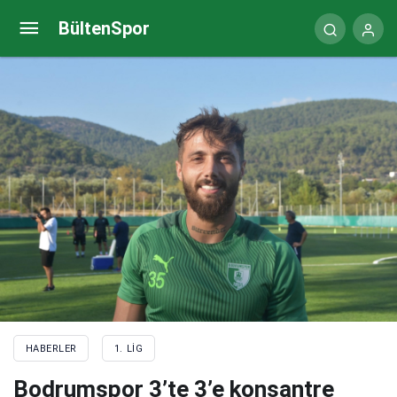
Göztepe’nin sağlığı Medicana’ya emanet
BültenSpor
HABERLER
1. LIG
Bodrumspor 3’te 3’e konsantre