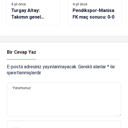
4 yıl önce
4 yıl önce
Turgay Altay:
Pendikspor-Manisa
Takımın genel
FK maç sonucu: 0-0
gidişatından
memnunum
Bir Cevap Yaz
E-posta adresiniz yayınlanmayacak.
Gerekli alanlar
*
ile
işaretlenmişlerdir
Yorumunuz