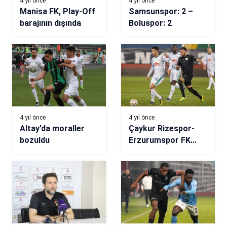
4 yıl önce
4 yıl önce
Manisa FK, Play-Off
Samsunspor: 2 –
barajının dışında
Boluspor: 2
4 yıl önce
4 yıl önce
Altay’da moraller
Çaykur Rizespor-
bozuldu
Erzurumspor FK
maç sonucu: 3-1