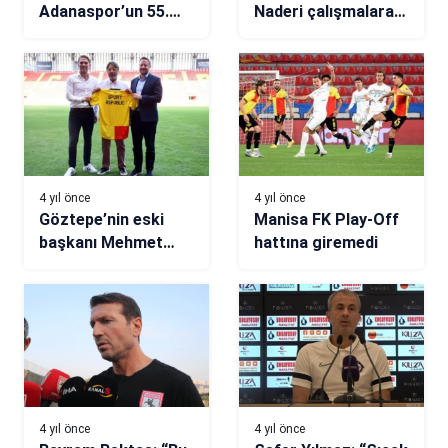
Adanaspor’un 55.
Naderi çalışmalara
randevusu
başladı
4 yıl önce
4 yıl önce
Göztepe’nin eski
Manisa FK Play-Off
başkanı Mehmet
hattına giremedi
Sepil’den çok
konuşulacak itiraf!
4 yıl önce
4 yıl önce