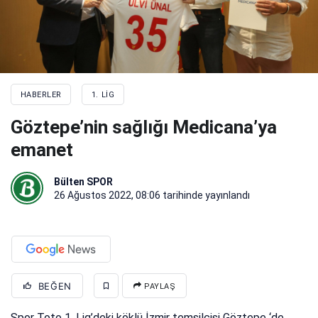
HABERLER
1. LIG
Göztepe’nin sağlığı Medicana’ya
emanet
Bülten SPOR
26 Ağustos 2022, 08:06
tarihinde yayınlandı
BEĞEN
PAYLAŞ
Spor Toto 1. Lig’deki köklü İzmir temsilcisi Göztepe ‘de