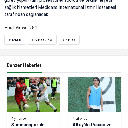
görev yapan tüm profesyonel sporcu ve teknik heyetin
sağlık hizmetleri Medicana International İzmir Hastanesi
tarafından sağlanacak.
Post Views:
281
# İZMIR
# MEDICANA
# SPOR
Benzer Haberler
4 yıl önce
4 yıl önce
Samsunspor ile
Altay’da Paixao ve