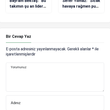
Bayram Bektaş: “Bu
Sefer Yılmaz: “Sıcak
takımın şu an lider
havaya rağmen puan
olması gerekiyordu”
aldık”
Bir Cevap Yaz
E-posta adresiniz yayınlanmayacak.
Gerekli alanlar
*
ile
işaretlenmişlerdir
Yorumunuz
Adınız