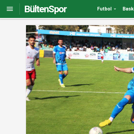
BültenSpor
Manisa FK – Sakaryaspor maç sonucu: 2-1
Futbol
Bask