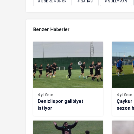
# BODRUMSPOR
# SAHASI
# SÜLEYMAN
Benzer Haberler
4 yıl önce
4 yıl önce
Denizlispor galibiyet
Çaykur 
istiyor
sezon ha
sürdür