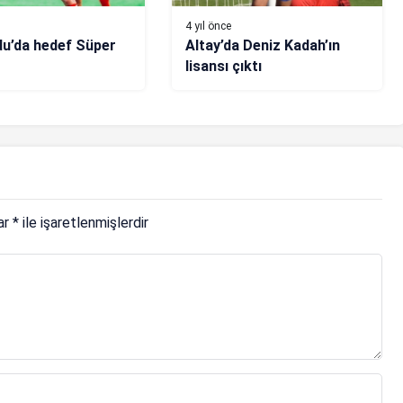
4 yıl önce
du’da hedef Süper
Altay’da Deniz Kadah’ın
lisansı çıktı
lar
*
ile işaretlenmişlerdir