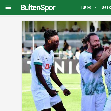
BültenSpor
Çaykur Rizespor’dan üzen haber! 8 yaşındaki fut
Futbol
Bask