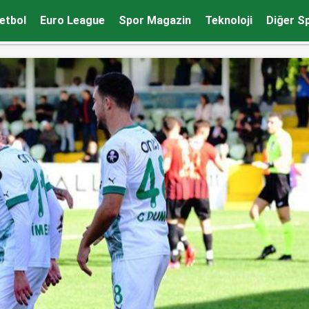
bolcunun üzerine kale direği düştü
etbol
Euro League
Spor Magazin
Teknoloji
Diğer S