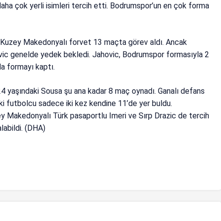
ha çok yerli isimleri tercih etti. Bodrumspor’un en çok forma
 Kuzey Makedonyalı forvet 13 maçta görev aldı. Ancak
ic genelde yedek bekledi. Jahovic, Bodrumspor formasıyla 2
da formayı kaptı.
 24 yaşındaki Sousa şu ana kadar 8 maç oynadı. Ganalı defans
futbolcu sadece iki kez kendine 11’de yer buldu.
Makedonyalı Türk pasaportlu Imeri ve Sırp Drazic de tercih
labildi. (DHA)