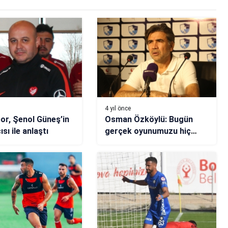
4 yıl önce
or, Şenol Güneş’in
Osman Özköylü: Bugün
sı ile anlaştı
gerçek oyunumuzu hiç
ortaya koyamadık