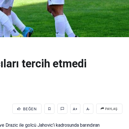
arı tercih etmedi
BEĞEN
A+
A-
PAYLAŞ
e Drazic ile golcü Jahovic’i kadrosunda barındıran