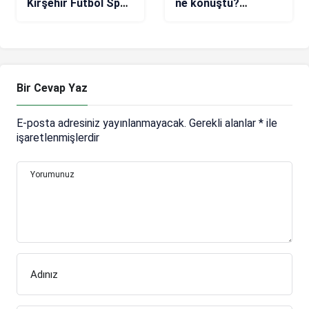
Kırşehir Futbol Spor
ne konuştu?
Kulübü: 0
Dudaklarını
okudular…
Bir Cevap Yaz
E-posta adresiniz yayınlanmayacak.
Gerekli alanlar
*
ile
işaretlenmişlerdir
Yorumunuz
Adınız