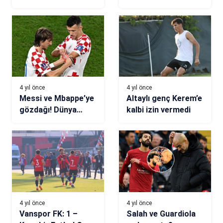
takımı kamp için
en şanssız takımıyız
gelecek
4 yıl önce
4 yıl önce
Messi ve Mbappe’ye
Altaylı genç Kerem’e
gözdağı! Dünya
kalbi izin vermedi
Kupası’ndan
bambaşka: Ivan
Perisic
4 yıl önce
4 yıl önce
Vanspor FK: 1 –
Salah ve Guardiola