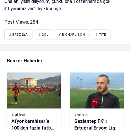
Ona en iyisini diliyorum, çünkü ona Tottenham’da çok
ihtiyacımız var” diye konuştu.
Post Views:
284
# BREZILYA
# GOL
# RICHARLISON
# TITE
Benzer Haberler
4 yıl önce
4 yıl önce
Afyonkarahisar’a
Gaziantep FK’lı
100’den fazla futbol
Ertuğrul Ersoy: Ligin