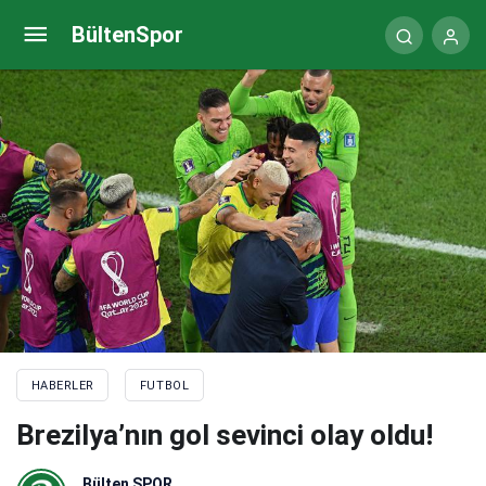
Kayserispor akademi sorumlusu Şanbay istifa etti
BültenSpor
HABERLER
FUTBOL
Brezilya’nın gol sevinci olay oldu!
Bülten SPOR