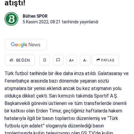
atıştı!
Bülten SPOR
5 Kasım 2022, 08:21
tarihinde yayınlandı
BEĞEN
A+
A-
PAYLAŞ
Türk futbol tarihinde bir ilke daha imza atıldı. Galatasaray ve
Fenerbahçe arasında bazı dönemde yaşanan sözlü
atışmalara bir yenisi eklendi ancak bu kez atışmanın yolu
oldukça dikkat çekti. Sarı kırmızılı takımda Sportif A.Ş.
Başkanvekili görevini üstlenen ve tüm transferlerde önemli
bir katkısı olan Erden Timur, geçtiğimiz haftalarda hakem
hatalarıyla ilgili bir basın toplantısı düzenlemiş ve “Türk
futbolu için adalet” sloganıyla düzenlediği basın
toplantısında kulüp televizyonu olan GS TV’de kulüp