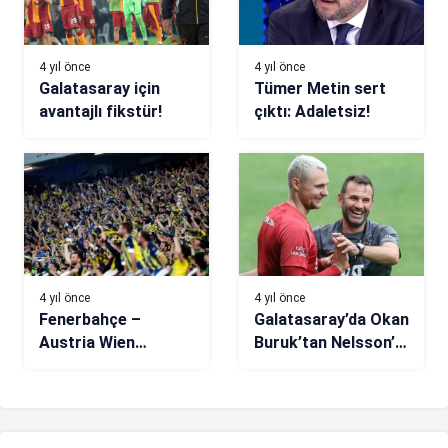
4 yıl önce
4 yıl önce
Galatasaray için
Tümer Metin sert
avantajlı fikstür!
çıktı: Adaletsiz!
4 yıl önce
4 yıl önce
Fenerbahçe –
Galatasaray’da Okan
Austria Wien
Buruk’tan Nelsson’a
maçının bilet
markaj
fiyatları belli oldu