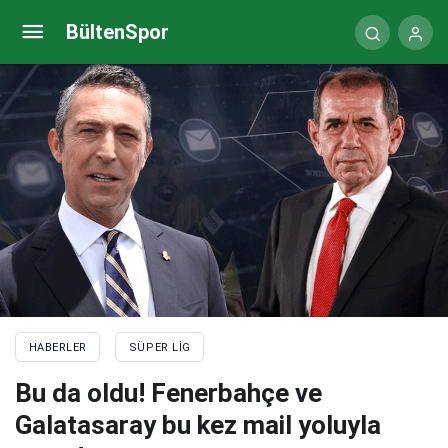
Galatasaray-Beşiktaş derbisine devlerin scoutları
BültenSpor
geliyor!
HABERLER
SÜPER LIG
Bu da oldu! Fenerbahçe ve
Galatasaray bu kez mail yoluyla