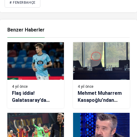
# FENERBAHÇE
Benzer Haberler
4 yıl önce
4 yıl önce
Flaş iddia!
Mehmet Muharrem
Galatasaray’da
Kasapoğlu’ndan
Denis Suarez sesleri
TFF’ye yapılan
saldırı ile ilgili
açıklama