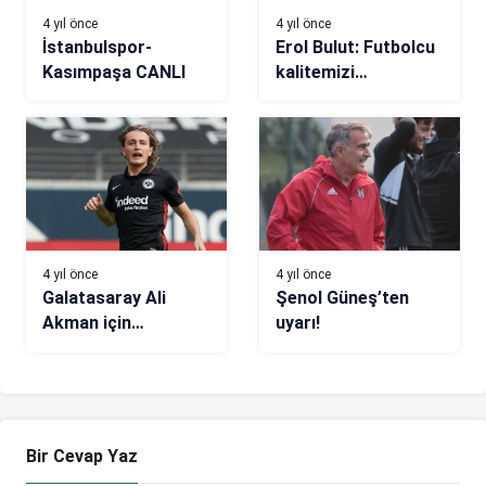
4 yıl önce
4 yıl önce
İstanbulspor-
Erol Bulut: Futbolcu
Kasımpaşa CANLI
kalitemizi
artırmamız lazım
4 yıl önce
4 yıl önce
Galatasaray Ali
Şenol Güneş’ten
Akman için
uyarı!
pazarlıklara başladı!
Bir Cevap Yaz