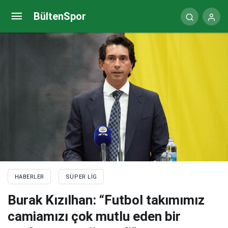
Galatasaray’da kongre iptal!
BültenSpor
HABERLER
SÜPER LIG
Burak Kızılhan: “Futbol takımımız
camiamızı çok mutlu eden bir