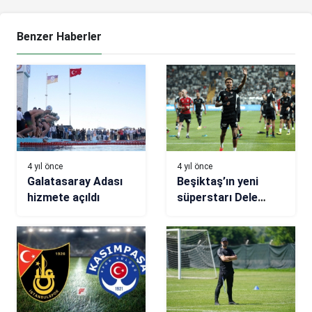
Benzer Haberler
4 yıl önce
4 yıl önce
Galatasaray Adası
Beşiktaş’ın yeni
hizmete açıldı
süperstarı Dele
Alli’den, Vodafone
Park’ta ilk 3’lü!