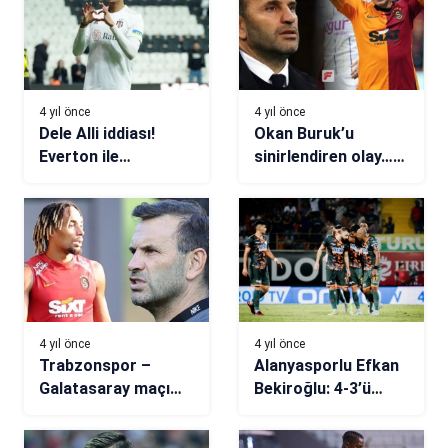
4 yıl önce
4 yıl önce
Dele Alli iddiası!
Okan Buruk’u
Everton ile
sinirlendiren olay…
görüşülecek
Galatasaray’da
Lucas Torreira şoku
yaşanıyor!
4 yıl önce
4 yıl önce
Trabzonspor –
Alanyasporlu Efkan
Galatasaray maçı
Bekiroğlu: 4-3’ü
öncesi Florya’da
istedik olmadı!
gergin bekleyiş