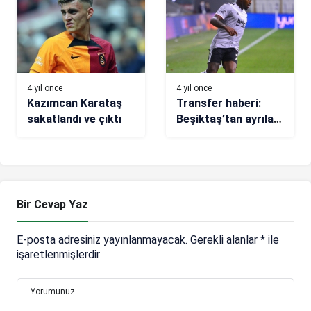
4 yıl önce
4 yıl önce
Kazımcan Karataş
Transfer haberi:
sakatlandı ve çıktı
Beşiktaş’tan ayrılan
Jeremain Lens,
Serie C yolunda
Bir Cevap Yaz
E-posta adresiniz yayınlanmayacak.
Gerekli alanlar
*
ile
işaretlenmişlerdir
Yorumunuz