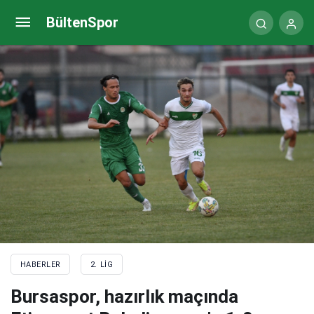
Bursaspor maç provası yaptı
BültenSpor
HABERLER
2. LIG
Bursaspor, hazırlık maçında