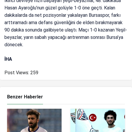
İkinci devreye hızlı başlayan yeşil-beyazlılar, 48. dakikada
Hasan Ayaroğlu’nun güzel golüyle 1-0 öne geçti. Kalan
dakikalarda da net pozisyonlar yakalayan Bursaspor, farkı
arttıramadı ama defans güvenliğini de elden bırakmayarak
90 dakika sonunda galibiyete ulaştı. Maçı 1-0 kazanan Yeşil-
beyazlar, yarın sabah yapacağı antrenman sonrası Bursa’ya
dönecek.
İHA
Post Views:
259
Benzer Haberler