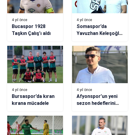
4 yıl önce
4 yıl önce
Bucaspor 1928
Somaspor’da
Taşkın Çalış’ı aldı
Yavuzhan Keleşoğlu
imzaladı
4 yıl önce
4 yıl önce
Bursaspor’da kıran
Afyonspor’un yeni
kırana mücadele
sezon hedeflerini
kulüp başkanı
açıkladı