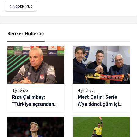
# NEDENIYLE
Benzer Haberler
4 yıl önce
4 yıl önce
Rıza Çalımbay:
Mert Çetin: Serie
“Türkiye açısından
A’ya döndüğüm için
önemli maç”
mutluyum