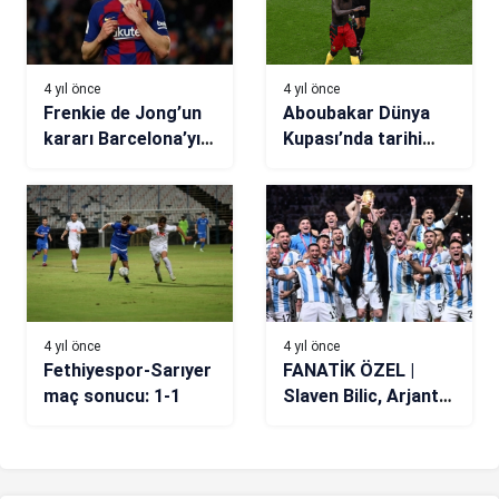
4 yıl önce
4 yıl önce
Frenkie de Jong’un
Aboubakar Dünya
kararı Barcelona’yı
Kupası’nda tarihi
kızdırdı
geçti! Zinedine
Zidane’dan sonra…
4 yıl önce
4 yıl önce
Fethiyespor-Sarıyer
FANATİK ÖZEL |
maç sonucu: 1-1
Slaven Bilic, Arjantin
– Fransa finalini
değerlendirdi: Hayat
bu finalin içindeydi!
(Dünya Kupası)