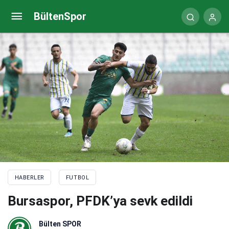
Fransa’ya kesilecek cezaları Mbappe ödeyecek
BültenSpor
HABERLER
FUTBOL
Bursaspor, PFDK’ya sevk edildi
Bülten SPOR