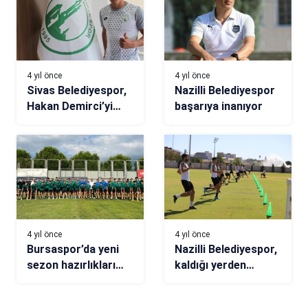
4 yıl önce
4 yıl önce
Sivas Belediyespor,
Nazilli Belediyespor
Hakan Demirci’yi
başarıya inanıyor
kadrosuna kattı
4 yıl önce
4 yıl önce
Bursaspor’da yeni
Nazilli Belediyespor,
sezon hazırlıkları
kaldığı yerden
başladı
tekrar başladı