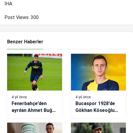
İHA
Post Views:
300
Benzer Haberler
4 yıl önce
4 yıl önce
Fenerbahçe’den
Bucaspor 1928’de
ayrılan Ahmet Buğra
Gökhan Köseoğlu
Güven, Zonguldak
gitti
Kömürspor’da