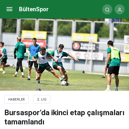
Afyonspor günü tek antrenman ile tamamladı
BültenSpor
HABERLER
2. LIG
Bursaspor’da ikinci etap çalışmaları
tamamlandı