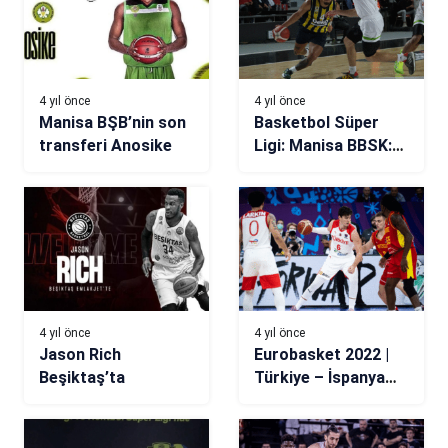
4 yıl önce
4 yıl önce
Manisa BŞB’nin son
Basketbol Süper
transferi Anosike
Ligi: Manisa BBSK:
58 – Fenerbahçe
Beko: 93
4 yıl önce
4 yıl önce
Jason Rich
Eurobasket 2022 |
Beşiktaş’ta
Türkiye – İspanya
maçı (Canlı)