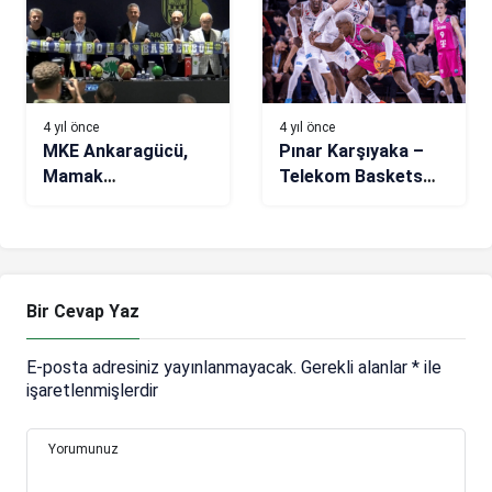
4 yıl önce
4 yıl önce
MKE Ankaragücü,
Pınar Karşıyaka –
Mamak
Telekom Baskets
Belediyesi’nin
Bonn: 80-89
basketbol ve
hentbol takımlarını
bünyesine kattı
Bir Cevap Yaz
E-posta adresiniz yayınlanmayacak.
Gerekli alanlar
*
ile
işaretlenmişlerdir
Yorumunuz