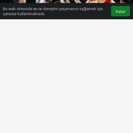
Bu web sitesinde en iyi deneyimi yaşamanızı sağlamak için
Kabul
çerezler kullanılmaktadır.
HABERLER
BASKETBOL
Galatasaray Tekerlekli Sandalye
Basketbol Takımı durdurulamıyor
Bülten SPOR
7 Aralık 2022, 04:06
tarihinde yayınlandı