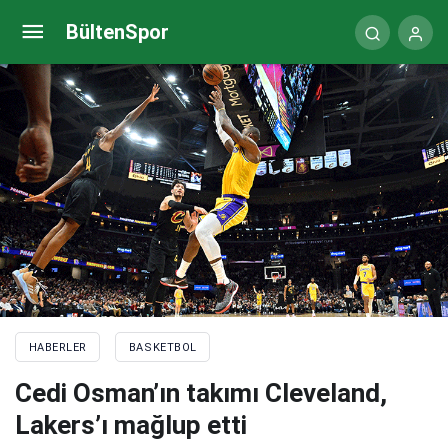
Galatasaray Tekerlekli Sandalye Basketbol Takımı
BültenSpor
durdurulamıyor
HABERLER
BASKETBOL
Cedi Osman’ın takımı Cleveland,
Lakers’ı mağlup etti