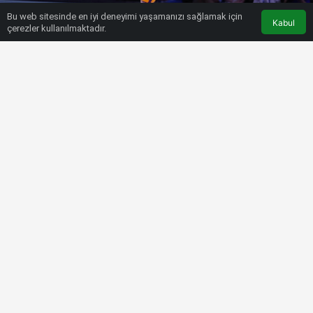
Bu web sitesinde en iyi deneyimi yaşamanızı sağlamak için
Kabul
çerezler kullanılmaktadır.
HABERLER
DIĞER SPORLAR
Türkiye-Sırbistan voleybol maçı ne
zaman, saat kaçta, hangi kanalda?
Bülten SPOR
16 Temmuz 2022, 22:51
tarihinde yayınlandı