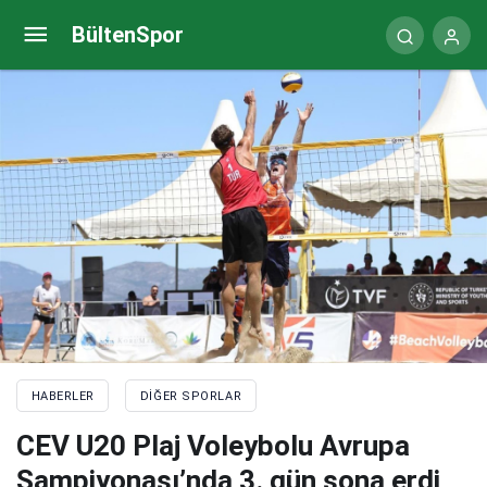
Türkiye-Sırbistan voleybol maçı ne zaman, saat
BültenSpor
kaçta, hangi kanalda?
HABERLER
DIĞER SPORLAR
CEV U20 Plaj Voleybolu Avrupa
Şampiyonası’nda 3. gün sona erdi