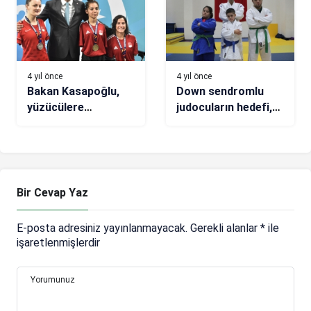
4 yıl önce
4 yıl önce
Bakan Kasapoğlu,
Down sendromlu
yüzücülere
judocuların hedefi,
madalyalarını verdi
Türkiye
şampiyonluğu
Bir Cevap Yaz
E-posta adresiniz yayınlanmayacak.
Gerekli alanlar
*
ile
işaretlenmişlerdir
Yorumunuz