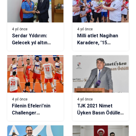
4 yıl önce
4 yıl önce
Serdar Yıldırım:
Milli atlet Nagihan
Gelecek yıl altın
Karadere, ’15
kemer için mücadele
Temmuz Halk
vereceğim
Koşusu’na katıldı
4 yıl önce
4 yıl önce
Filenin Efeleri’nin
TJK 2021 Nimet
Challenger
Üyken Basın Ödülleri
Kupası’ndaki ilk
sahiplerini buldu
rakibi Katar