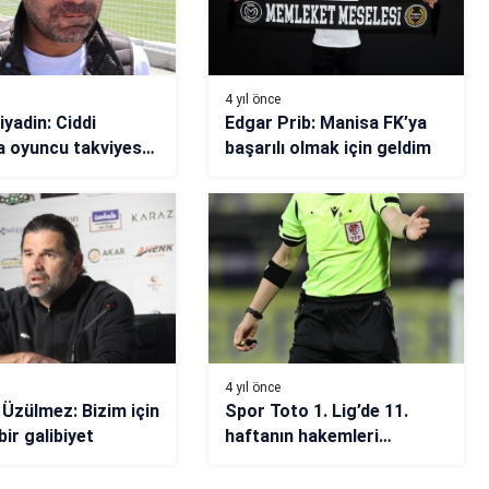
4 yıl önce
iyadin: Ciddi
Edgar Prib: Manisa FK’ya
 oyuncu takviyesi
başarılı olmak için geldim
or
4 yıl önce
 Üzülmez: Bizim için
Spor Toto 1. Lig’de 11.
bir galibiyet
haftanın hakemleri
açıklandı