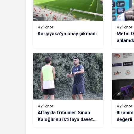
4 yıl önce
4 yıl önce
Karşıyaka’ya onay çıkmadı
Metin D
anlamda
gerekiy
4 yıl önce
4 yıl önce
Altay’da tribünler Sinan
İbrahim
Kaloğlu’nu istifaya davet
değerli 
etti