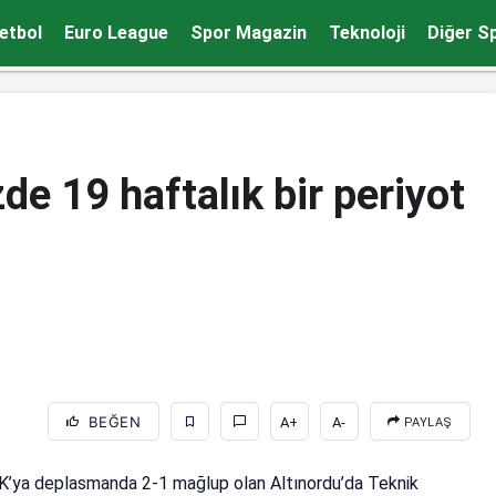
etbol
Euro League
Spor Magazin
Teknoloji
Diğer S
e 19 haftalık bir periyot
BEĞEN
A+
A-
PAYLAŞ
FK’ya deplasmanda 2-1 mağlup olan Altınordu’da Teknik