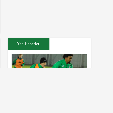
Yeni Haberler
Konyaspor’da Sivasspor maçı
hazırlıkları sürüyor