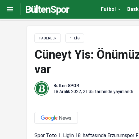
BültenSpor
Bandırmaspor-Pendikspor maç sonucu: 1 – 0
Futbol
Bask
HABERLER
1. LIG
Cüneyt Yis: Önümüzd
var
Bülten SPOR
18 Aralık 2022, 21:35
tarihinde yayınlandı
Spor Toto 1. Lig’in 18. haftasında Erzurumspor 