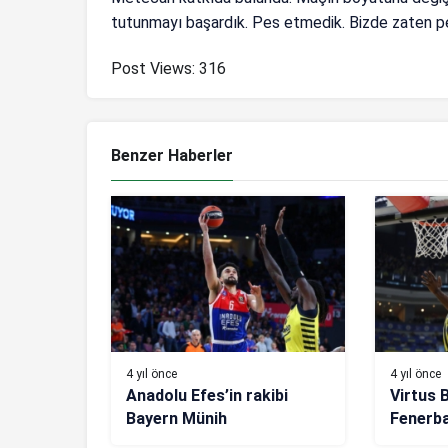
tutunmayı başardık. Pes etmedik. Bizde zaten p
Post Views:
316
Benzer Haberler
4 yıl önce
4 yıl önce
Anadolu Efes’in rakibi
Virtus 
Bayern Münih
Fenerb
(CANLI)