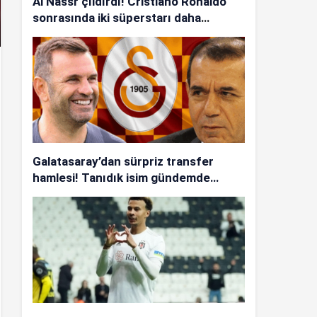
Al Nassr çıldırdı! Cristiano Ronaldo
sonrasında iki süperstarı daha
istiyorlar…
Galatasaray’dan sürpriz transfer
hamlesi! Tanıdık isim gündemde…