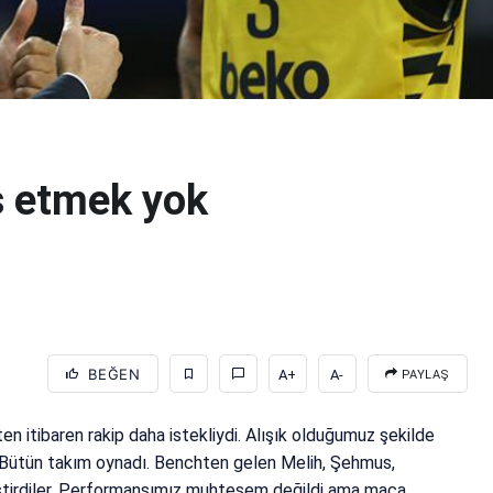
es etmek yok
BEĞEN
A+
A-
PAYLAŞ
en itibaren rakip daha istekliydi. Alışık olduğumuz şekilde
. Bütün takım oynadı. Benchten gelen Melih, Şehmus,
tirdiler. Performansımız muhteşem değildi ama maça