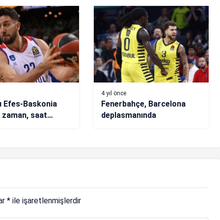
4 yıl önce
 Efes-Baskonia
Fenerbahçe, Barcelona
 zaman, saat
deplasmanında
hangi kanalda?
lar
*
ile işaretlenmişlerdir