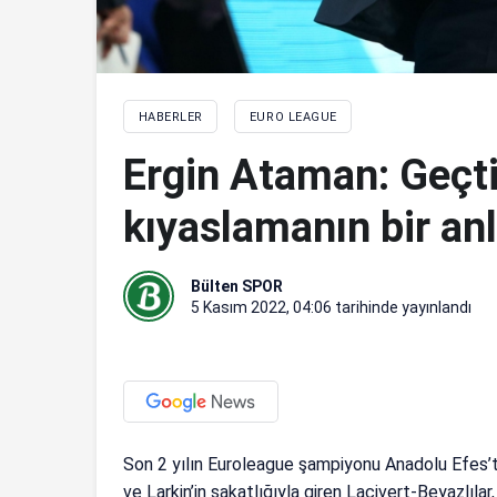
HABERLER
EURO LEAGUE
Ergin Ataman: Geçt
kıyaslamanın bir an
Bülten SPOR
5 Kasım 2022, 04:06
tarihinde yayınlandı
Son 2 yılın Euroleague şampiyonu Anadolu Efes’te 
ve Larkin’in sakatlığıyla giren Lacivert-Beyazlılar