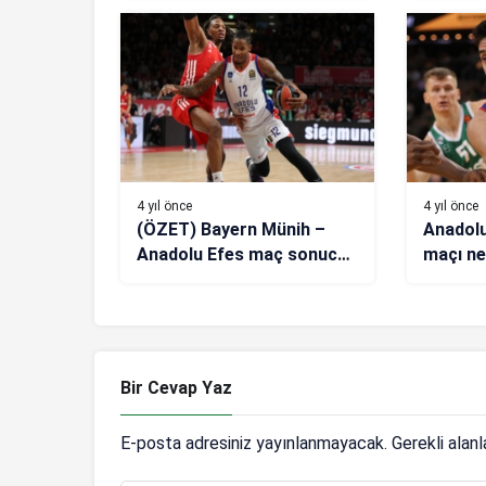
4 yıl önce
4 yıl önce
(ÖZET) Bayern Münih –
Anadolu
Anadolu Efes maç sonucu:
maçı ne
81-78
kaçta, 
Bir Cevap Yaz
E-posta adresiniz yayınlanmayacak.
Gerekli alan