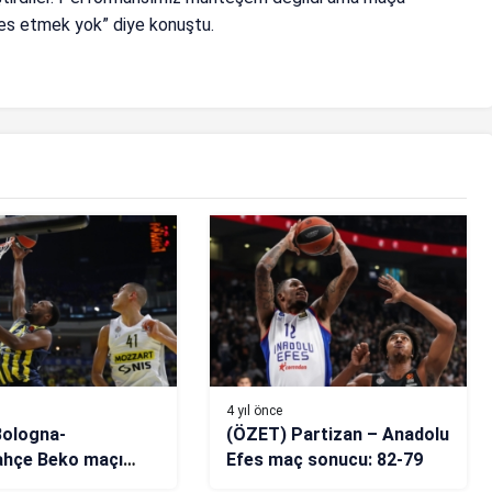
es etmek yok” diye konuştu.
4 yıl önce
Bologna-
(ÖZET) Partizan – Anadolu
ahçe Beko maçı
Efes maç sonucu: 82-79