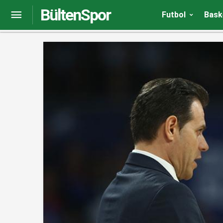
BültenSpor
Ergin Ataman: Geçtiğimiz sezonla kıyaslamanın 
Futbol
Bask