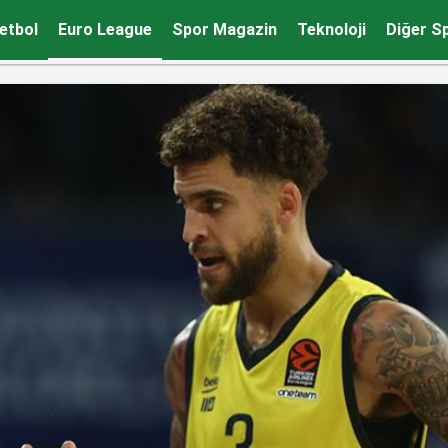
bir anlamı yok
etbol
Euro League
Spor Magazin
Teknoloji
Diğer S