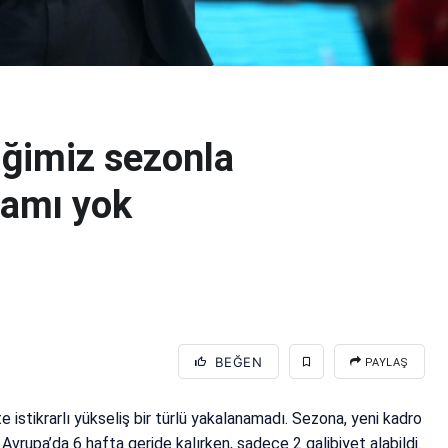
iğimiz sezonla
lamı yok
BEĞEN
PAYLAŞ
istikrarlı yükseliş bir türlü yakalanamadı. Sezona, yeni kadro
, Avrupa’da 6 hafta geride kalırken, sadece 2 galibiyet alabildi.