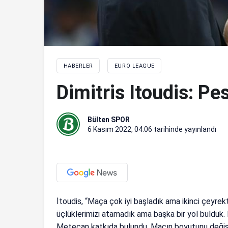
HABERLER
EURO LEAGUE
Dimitris Itoudis: P
Bülten SPOR
6 Kasım 2022, 04:06
tarihinde yayınlandı
İtoudis, “Maça çok iyi başladık ama ikinci çeyrekt
üçlüklerimizi atamadık ama başka bir yol bulduk
Metecan katkıda bulundu. Maçın boyutunu değiş