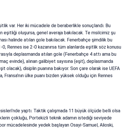
itlik var. Her iki mücadele de beraberlikle sonuçlandı. Bu
n eşitliği oluşursa, genel averaja bakılacak. Te msilcimiz şu
ması halinde atılan gole bakılacak. Fenerbahçe şimdilik bu
0, Rennes ise 2-0 kazanırsa tüm alanlarda eşitlik söz konusu
rasıyla deplasmanda atılan gole (Fenerbahçe 4 attı ama bu
ç evinde), alınan galibiyet sayısına (eşit), deplasmanda
şit olacak), disiplin puanına bakıyor. Son çare olarak ise UEFA
sa, Fransa’nın ülke puanı bizden yüksek olduğu için Rennes
sleri’nde yaptı. Taktik çalışmada 11 büyük ölçüde belli olsa
lerin çokluğu, Portekizli teknik adamın istediği seviyede
spor mücadelesinde yedek başlayan Osayi-Samuel, Alioski,