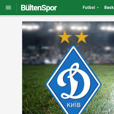
BültenSpor
İşte Fenerbahçe’nin muhtemel rakipleri
Futbol
Bask