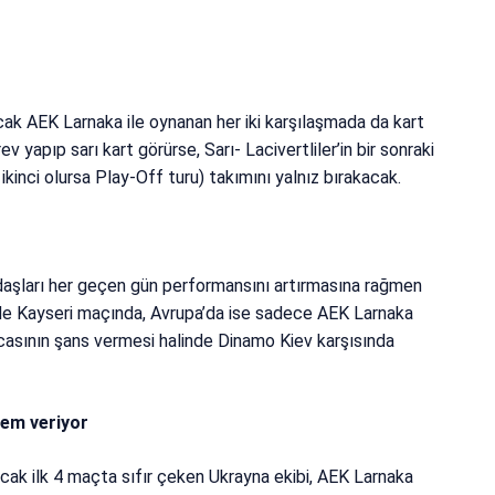
ak AEK Larnaka ile oynanan her iki karşılaşmada da kart
 yapıp sarı kart görürse, Sarı- Lacivertliler’in bir sonraki
kinci olursa Play-Off turu) takımını yalnız bırakacak.
daşları her geçen gün performansını artırmasına rağmen
gde Kayseri maçında, Avrupa’da ise sadece AEK Larnaka
ocasının şans vermesi halinde Dinamo Kiev karşısında
em veriyor
ncak ilk 4 maçta sıfır çeken Ukrayna ekibi, AEK Larnaka