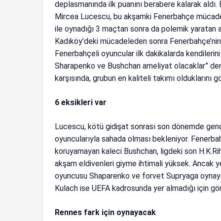
deplasmanında ilk puanını berabere kalarak aldı
Mircea Lucescu, bu akşamki Fenerbahçe mücadele
ile oynadığı 3 maçtan sonra da polemik yaratan aç
Kadıköy’deki mücadeleden sonra Fenerbahçe’nin s
Fenerbahçeli oyuncular ilk dakikalarda kendilerini
Sharapenko ve Bushchan ameliyat olacaklar” dem
karşısında, grubun en kaliteli takımı olduklarını 
6 eksikleri var
Lucescu, kötü gidişat sonrası son dönemde genç
oyuncularıyla sahada olması bekleniyor. Fenerba
koruyamayan kaleci Bushchan, ligdeki son H.K.Rih 
akşam eldivenleri giyme ihtimali yüksek. Ancak y
oyuncusu Shaparenko ve forvet Supryaga oynayam
Kulach ise UEFA kadrosunda yer almadığı için g
Rennes fark için oynayacak