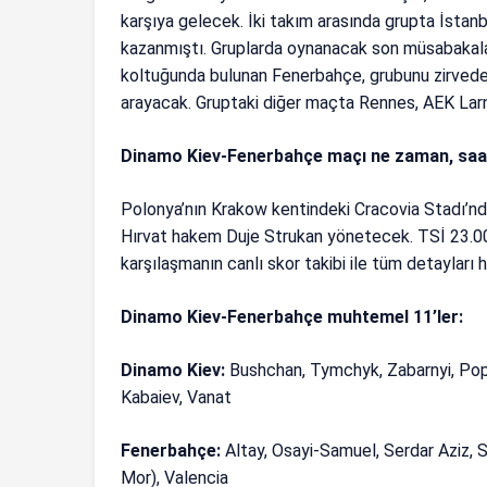
karşıya gelecek. İki takım arasında grupta İstanbu
kazanmıştı. Gruplarda oynanacak son müsabakalar
koltuğunda bulunan Fenerbahçe, grubunu zirvede b
arayacak. Gruptaki diğer maçta Rennes, AEK Larn
Dinamo Kiev-Fenerbahçe maçı ne zaman, saat
Polonya’nın Krakow kentindeki Cracovia Stadı’
Hırvat hakem Duje Strukan yönetecek. TSİ 23.00
karşılaşmanın canlı skor takibi ile tüm detayları
Dinamo Kiev-Fenerbahçe muhtemel 11’ler:
Dinamo Kiev:
Bushchan, Tymchyk, Zabarnyi, Pop
Kabaiev, Vanat
Fenerbahçe:
Altay, Osayi-Samuel, Serdar Aziz, Sz
Mor), Valencia