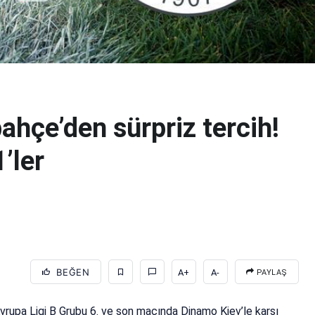
hçe’den sürpriz tercih!
’ler
BEĞEN
A+
A-
PAYLAŞ
rupa Ligi B Grubu 6. ve son maçında Dinamo Kiev’le karşı