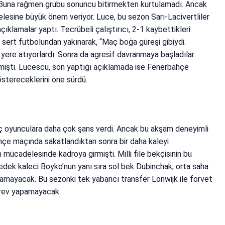
. Buna rağmen grubu sonuncu bitirmekten kurtulamadı. Ancak
sine büyük önem veriyor. Luce, bu sezon Sarı-Lacivertliler
ıklamalar yaptı. Tecrübeli çalıştırıcı, 2-1 kaybettikleri
ert futbolundan yakınarak, “Maç boğa güreşi gibiydi.
 yere atıyorlardı. Sonra da agresif davranmaya başladılar.
işti. Lucescu, son yaptığı açıklamada ise Fenerbahçe
göstereceklerini öne sürdü.
 oyunculara daha çok şans verdi. Ancak bu akşam deneyimli
hçe maçında sakatlandıktan sonra bir daha kaleyi
mücadelesinde kadroya girmişti. Milli file bekçisinin bu
edek kaleci Boyko’nun yanı sıra sol bek Dubinchak, orta saha
ayacak. Bu sezonki tek yabancı transfer Lonwijk ile forvet
örev yapamayacak.