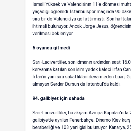
İsmail Yüksek ve Valencia’nın 11’e dönmesi muht
yaşadığı öğrenildi. İstanbulspor maçında 90 dakik
sıra bir de Valencia’ya gol attırmıştı. Son hafta
ihtimali bulunuyor. Ancak Jorge Jesus, öğrencisin
verilmesi bekleniyor.
6 oyuncu gitmedi
Sarı-Lacivertliler, son idmanın ardından saat 16.
kervanına katılan son isim yedek kaleci İrfan Can 
İrfan’ın yanı sıra sakatlıkları devam eden Luan,
almayan Serdar Dursun da İstanbul’da kaldı.
94. galibiyet için sahada
Sarı-Lacivertliler, bu akşam Avrupa Kupaları’nd
galibiyetle ayrılan Fenerbahçe, Dinamo Kiev karşı
beraberliği ve 103 yenilgisi bulunuyor. Kanarya, 