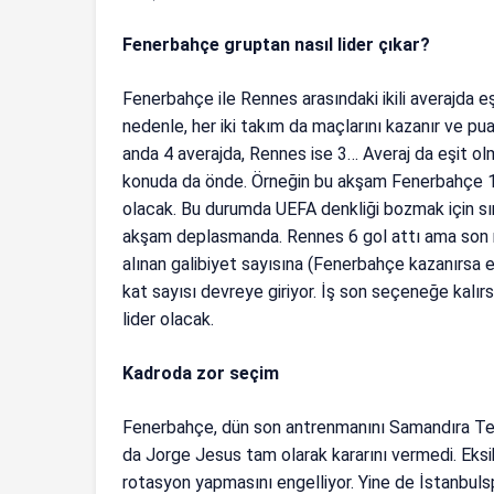
Fenerbahçe gruptan nasıl lider çıkar?
Fenerbahçe ile Rennes arasındaki ikili averajda eş
nedenle, her iki takım da maçlarını kazanır ve pua
anda 4 averajda, Rennes ise 3… Averaj da eşit ol
konuda da önde. Örneğin bu akşam Fenerbahçe 1-
olacak. Bu durumda UEFA denkliği bozmak için sı
akşam deplasmanda. Rennes 6 gol attı ama son ma
alınan galibiyet sayısına (Fenerbahçe kazanırsa e
kat sayısı devreye giriyor. İş son seçeneğe kalır
lider olacak.
Kadroda zor seçim
Fenerbahçe, dün son antrenmanını Samandıra Tesi
da Jorge Jesus tam olarak kararını vermedi. Eksik
rotasyon yapmasını engelliyor. Yine de İstanbul