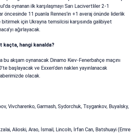
l’da oynanan ilk karşılaşmayı Sarı Lacivertliler 2-1
 öncesinde 11 puanla Rennes’in +1 averaj önünde liderlik
itirmek için Ukrayna temsilcisi karşısında galibiyet
aca’yı ağırlayacak.
 kaçta, hangi kanalda?
nda bu akşam oynanacak Dinamo Kiev-Fenerbahçe maçını
’te başlayacak ve Exxen’den naklen yayınlanacak
 haberimizde olacak.
ov, Vivcharenko, Garmash, Sydorchuk, Tsygankov, Buyalsky,
alai, Alioski, Arao, İsmail, Lincoln, İrfan Can, Batshuayi (Emre