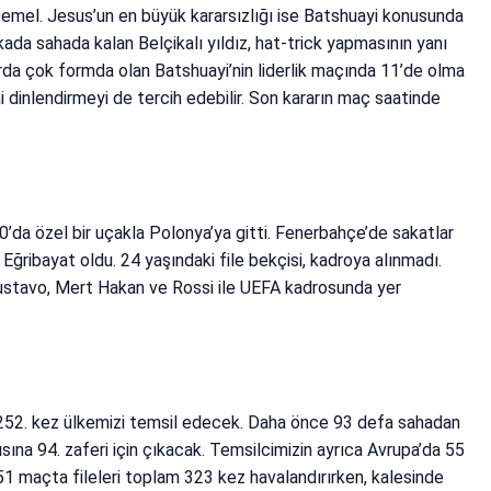
emel. Jesus’un en büyük kararsızlığı ise Batshuayi konusunda
ada sahada kalan Belçikalı yıldız, hat-trick yapmasının yanı
larda çok formda olan Batshuayi’nin liderlik maçında 11’de olma
i dinlendirmeyi de tercih edebilir. Son kararın maç saatinde
00’da özel bir uçakla Polonya’ya gitti. Fenerbahçe’de sakatlar
Eğribayat oldu. 24 yaşındaki file bekçisi, kadroya alınmadı.
 Gustavo, Mert Hakan ve Rossi ile UEFA kadrosunda yer
a 252. kez ülkemizi temsil edecek. Daha önce 93 defa sahadan
sına 94. zaferi için çıkacak. Temsilcimizin ayrıca Avrupa’da 55
251 maçta fileleri toplam 323 kez havalandırırken, kalesinde