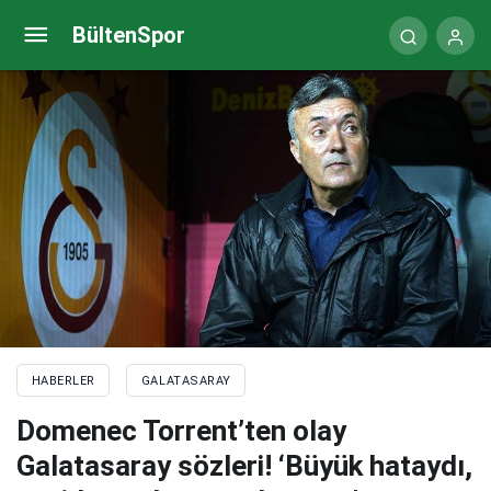
Galatasaray-Beşiktaş maçı ne zaman? Galatasaray
BültenSpor
Beşiktaş maçı saat kaçta, hangi kanalda canlı
yayınlanacak? (11’ler belli oldu))
HABERLER
GALATASARAY
Domenec Torrent’ten olay
Galatasaray sözleri! ‘Büyük hataydı,