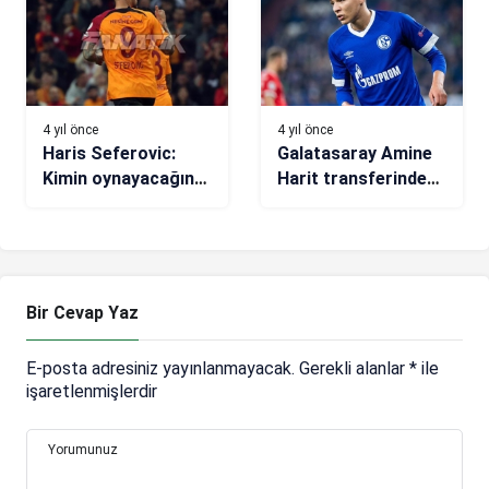
4 yıl önce
4 yıl önce
Haris Seferovic:
Galatasaray Amine
Kimin oynayacağına
Harit transferinde
hocamız karar
sona yaklaştı
veriyor
Bir Cevap Yaz
E-posta adresiniz yayınlanmayacak.
Gerekli alanlar
*
ile
işaretlenmişlerdir
Yorumunuz