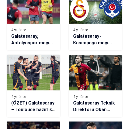
4 yıl önce
4 yıl önce
Galatasaray,
Galatasaray-
Antalyaspor maçı
Kasımpaşa maçı
hazırlıklarına tek
(CANLI)
eksikle başladı
4 yıl önce
4 yıl önce
(ÖZET) Galatasaray
Galatasaray Teknik
– Toulouse hazırlık
Direktörü Okan
maçı sonucu: 2-1
Buruk’tan, Mauro
Icardi açıklaması!