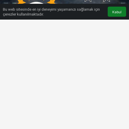
Bu web sitesinde en iyi deneyimi yaşamanızı sağlamak için
Kabul
çerezler kullanılmaktadır.
HABERLER
GALATASARAY
Galatasaray-Beşiktaş maçı ne
zaman? Galatasaray Beşiktaş maçı
saat kaçta, hangi kanalda canlı
yayınlanacak? (11’ler belli oldu))
Bülten SPOR
5 Kasım 2022, 16:06
tarihinde yayınlandı