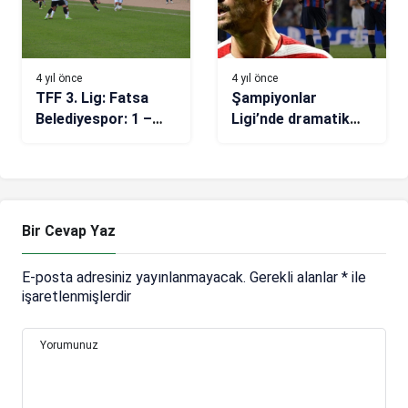
4 yıl önce
4 yıl önce
TFF 3. Lig: Fatsa
Şampiyonlar
Belediyespor: 1 –
Ligi’nde dramatik
Efeler 09 Spor FK: 1
gece! Dev kulüpler
elendi
Bir Cevap Yaz
E-posta adresiniz yayınlanmayacak.
Gerekli alanlar
*
ile
işaretlenmişlerdir
Yorumunuz