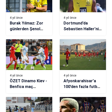
4 yıl önce
4 yıl önce
Burak Yılmaz: Zor
Dortmund’da
günlerden Şenol
Sebastien Haller’nin
Güneş ile çıktım
kemoterapi süreci
başlıyor
4 yıl önce
4 yıl önce
ÖZET Dinamo Kiev -
Afyonkarahisar’a
Benfica maç
100’den fazla futbol
sonucu: 0-2
takımı kamp için
gelecek