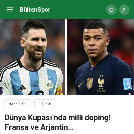
Sinisa Mihajlovic hayatını kaybetti
BültenSpor
HABERLER
FUTBOL
Dünya Kupası’nda milli doping!
Fransa ve Arjantin…